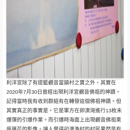
利洋宮除了有提籃觀音當鎮村之寶之外，其實在
2020年7月30日曾經出現利洋宮觀音佛祖的神蹟。
記得當時我有收到群組有在轉發這個佛祖神蹟。但
其實真正的事實是，它是軍方在卵澳灣進行13枚未
爆彈的引爆作業。而引爆時海面上出現觀音佛祖乘
座蓮花的影像。讓人覺得卯澳漁村的村民果然是有