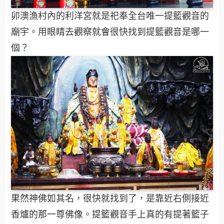
卯澳漁村內的利洋宮就是祀奉全台唯一提籃觀音的
廟宇。用眼睛去觀察就會很快找到提籃觀音是哪一
個？
果然神佛如其名，很快就找到了，是靠近右側接近
香爐的那一尊佛像。提籃觀音手上真的有提著籃子