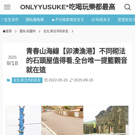
ONLYYUSUKE*吃喝玩樂都最高
近！在生活中
隱私權政策
☻不分區飲食狂女王
3C科技女王
慾望狂女
首頁
愛玩-玩國內
台北,新北市趴趴走
青春山海線【卯澳漁港】不同砌法
2025
的石頭屋值得看,全台唯一提籃觀音
9/18
就在這
2022-05-26
2025-09-18
台北,新北市趴趴走