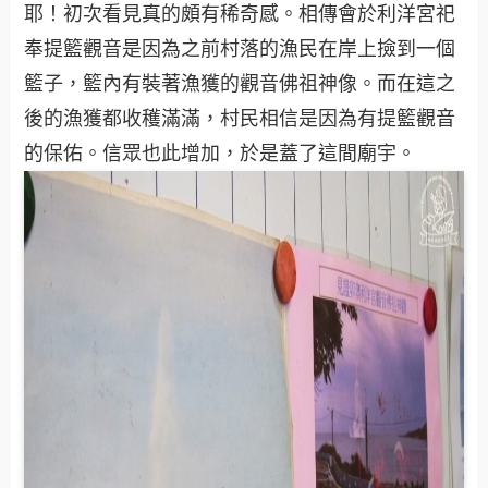
耶！初次看見真的頗有稀奇感。相傳會於利洋宮祀
奉提籃觀音是因為之前村落的漁民在岸上撿到一個
籃子，籃內有裝著漁獲的觀音佛祖神像。而在這之
後的漁獲都收穫滿滿，村民相信是因為有提籃觀音
的保佑。信眾也此增加，於是蓋了這間廟宇。