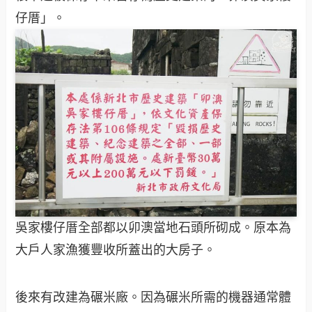
仔厝」。
吳家樓仔厝全部都以卯澳當地石頭所砌成。原本為
大戶人家漁獲豐收所蓋出的大房子。
後來有改建為碾米廠。因為碾米所需的機器通常體