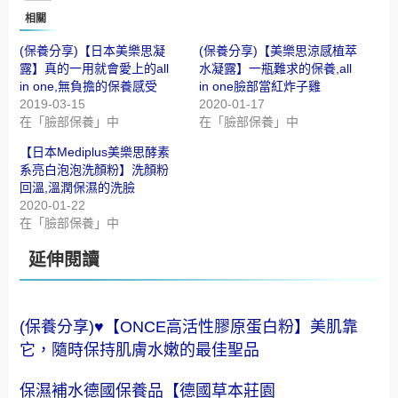
相關
(保養分享)【日本美樂思凝
(保養分享)【美樂思涼感植萃
露】真的一用就會愛上的all
水凝露】一瓶難求的保養,all
in one,無負擔的保養感受
in one臉部當紅炸子雞
2019-03-15
2020-01-17
在「臉部保養」中
在「臉部保養」中
【日本Mediplus美樂思酵素
系亮白泡泡洗顏粉】洗顏粉
回溫,溫潤保濕的洗臉
2020-01-22
在「臉部保養」中
延伸閱讀
(保養分享)♥【ONCE高活性膠原蛋白粉】美肌靠
它，隨時保持肌膚水嫩的最佳聖品
保濕補水德國保養品【德國草本莊園