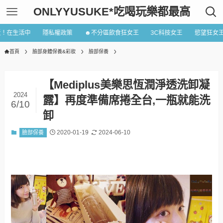
ONLYYUSUKE*吃喝玩樂都最高
近！在生活中
隱私權政策
☻不分區飲食狂女王
3C科技女王
慾望狂女
首頁
臉部身體保養&彩妝
臉部保養
【Mediplus美樂思恆潤淨透洗卸凝
2024
露】再度準備席捲全台,一瓶就能洗
6/10
卸
2020-01-19
2024-06-10
臉部保養