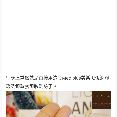
♡晚上當然就是直接用這瓶Mediplus美樂思恆潤淨
透洗卸凝露卸妝洗臉了。