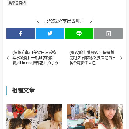
美樂思官網
喜歡就分享出去吧！
(保養分享)【美樂思涼感植
(電影)線上看電影,年假追劇
萃水凝露】一瓶難求的保
開跑,21部你應該要看過的日
養,all in one臉部當紅炸子雞
韓台電影懶人包
相關文章