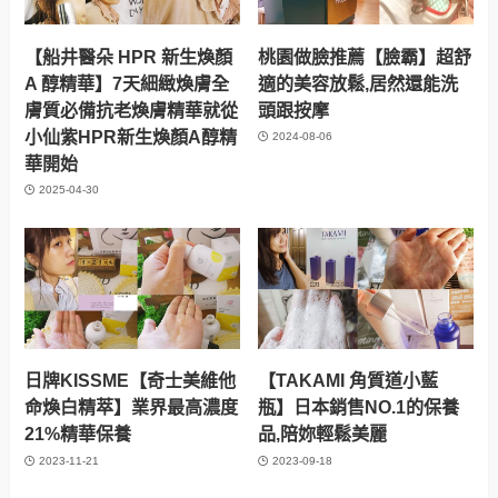
【船井醫朵 HPR 新生煥顏
桃園做臉推薦【臉霸】超舒
A 醇精華】7天細緻煥膚全
適的美容放鬆,居然還能洗
膚質必備抗老煥膚精華就從
頭跟按摩
小仙紫HPR新生煥顏A醇精
2024-08-06
華開始
2025-04-30
日牌KISSME【奇士美維他
【TAKAMI 角質道小藍
命煥白精萃】業界最高濃度
瓶】日本銷售NO.1的保養
21%精華保養
品,陪妳輕鬆美麗
2023-11-21
2023-09-18