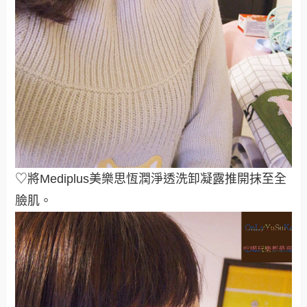
♡將Mediplus美樂思恆潤淨透洗卸凝露推開抹至全
臉肌。