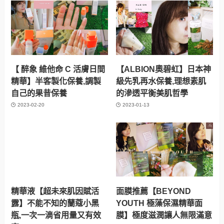
【 醉象 維他命 C 活膚日間
【ALBION奧碧虹】日本神
精華】半客製化保養,調製
級先乳再水保養,理想素肌
自己的果昔保養
的滲透平衡美肌哲學
2023-02-20
2023-01-13
精華液【超未來肌因賦活
面膜推薦【BEYOND
露】不能不知的蘭蔻小黑
YOUTH 極藻保濕精華面
瓶,一次一滴省用量又有效
膜】極度滋潤讓人無限滿意