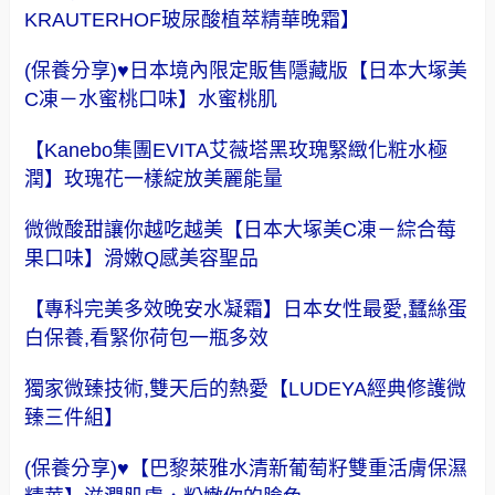
KRAUTERHOF玻尿酸植萃精華晚霜】
(保養分享)♥日本境內限定販售隱藏版【日本大塚美
C凍－水蜜桃口味】水蜜桃肌
【Kanebo集團EVITA艾薇塔黑玫瑰緊緻化粧水極
潤】玫瑰花一樣綻放美麗能量
微微酸甜讓你越吃越美【日本大塚美C凍－綜合莓
果口味】滑嫩Q感美容聖品
【專科完美多效晚安水凝霜】日本女性最愛,蠺絲蛋
白保養,看緊你荷包一瓶多效
獨家微臻技術,雙天后的熱愛【LUDEYA經典修護微
臻三件組】
(保養分享)♥【巴黎萊雅水清新葡萄籽雙重活膚保濕