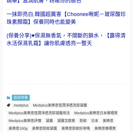
精華】滋潤肌膚，粉嫩你的臉色
一抹即亮白,韓國超厲害【Choonee啾妮－玻尿酸珍
珠素顏霜】保養同時也能變美
(保養分享)♥保濕無香氣，不間斷的鎖水，【露得清
水活保濕乳霜】讓你肌膚透亮一整天
臉部保養
mediplus
Mediplus美樂思恆潤淨透洗卸凝露
Mediplus美樂思恆潤淨透洗卸凝露用法
Mediplus美樂思日本哪裡買
Mediplus美樂思評價
凝露
凝露怎麼擦
卸妝
日本
美樂思
美樂思160g
美樂思卸妝凝露
美樂思卸妝好用嗎
美樂思哪裡買