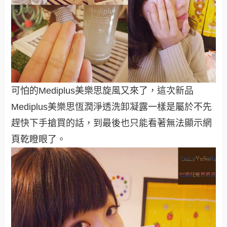
可怕的Mediplus美樂思旋風又來了，這次新品
Mediplus美樂思恆潤淨透
洗卸凝露一樣是屬於不先
趕快下手搶買的話，到最後也只能看著無法顯示
網
頁乾瞪眼了。