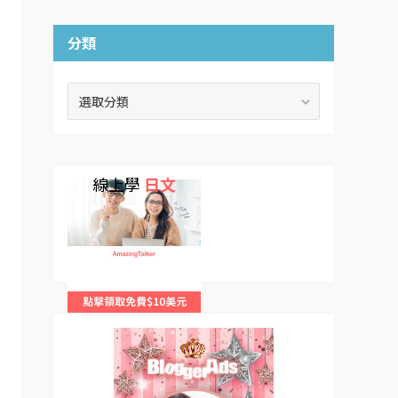
分類
分
類
線上學
日文