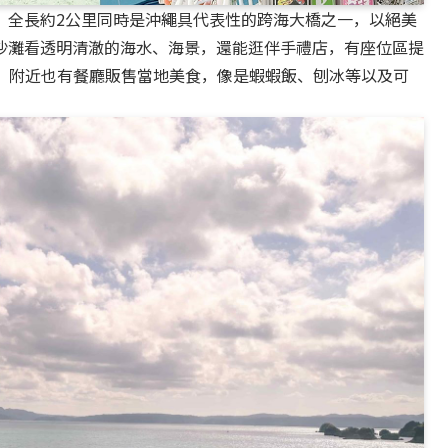
，全長約2公里同時是沖繩具代表性的跨海大橋之一，以絕美
沙灘看透明清澈的海水、海景，還能逛伴手禮店，有座位區提
點心，附近也有餐廳販售當地美食，像是蝦蝦飯、刨冰等以及可