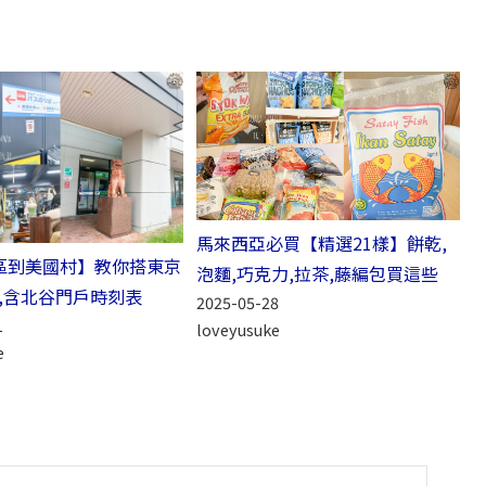
馬來西亞必買【精選21樣】餅乾,
區到美國村】教你搭東京
泡麵,巧克力,拉茶,藤編包買這些
5,含北谷門戶時刻表
2025-05-28
1
loveyusuke
e