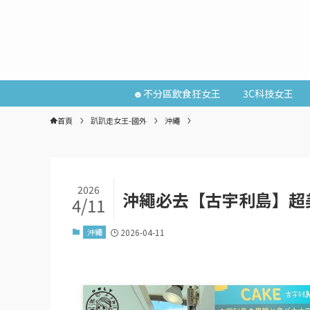
☻不分區飲食狂女王
3C科技女王
首頁
趴趴走女王-國外
沖繩
2026
沖繩必去【古宇利島】超
4/11
沖繩
2026-04-11