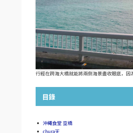
行經在跨海大橋就能將兩側海景盡收眼底，因
目錄
沖繩食堂 空橋
chura天