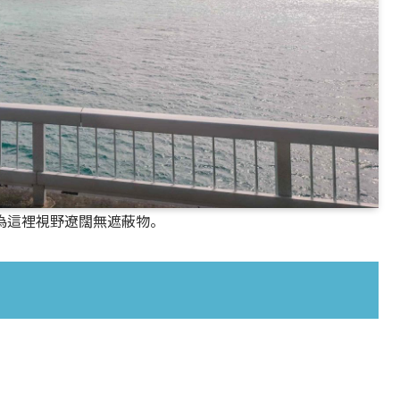
為這裡視野遼闊無遮蔽物。