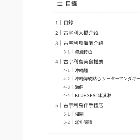
目錄
目錄
古宇利大橋介紹
古宇利島海灘介紹
海灘特色
古宇利島美食推薦
沖繩麵
沖繩傳統點心 サーターアンダギ
海鮮
BLUE SEAL冰淇淋
古宇利島伴手禮店
相關
延伸閱讀