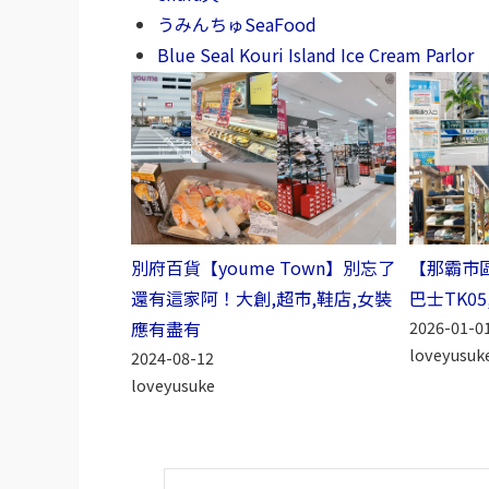
うみんちゅSeaFood
Blue Seal Kouri Island Ice Cream Parlor
別府百貨【youme Town】別忘了
【那霸市
還有這家阿！大創,超市,鞋店,女裝
巴士TK0
應有盡有
2026-01-0
loveyusuk
2024-08-12
loveyusuke