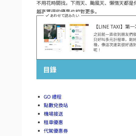
不用花時間找，下雨天、颱風天、懶惰天都是
越高獲得的優惠也相對更多。
あわせて読みたい
【LINE TAXI
之前就一直收到朋友們發送
只好叫多元計程車，剛好
種，像這次運氣很好遇到特
呢！
目錄
GO 禮程
點數兌換站
機場接送
租車優惠
代駕優惠券