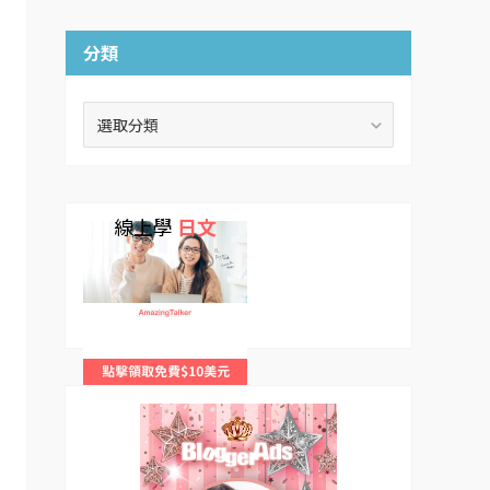
分類
分
類
線上學
日文