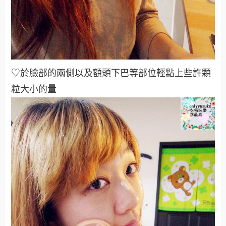
♡於臉部的兩側以及額頭下巴等部位輕點上些許顆
粒大小的量