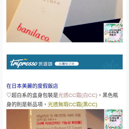
在日本美麗的度假飯店
♡超白系的盒身包裝是
光透CC霜(白CC)
，黑色瓶
身的則是新品項，
光透無瑕CC霜(黑CC)