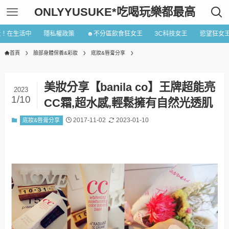
ONLYYUSUKE*吃喝玩樂都最高
近！在生活中
隱私權政策
☻不分區飲食狂女王
3C科技女王
慾望狂女
首頁
臉部身體保養&彩妝
底妝&唇膏分享
美妝分享【banila co】王牌超能亮
2023
1/10
CC霜,超水感,輕鬆擁有自然光透肌
2017-11-02
2023-01-10
底妝&唇膏分享