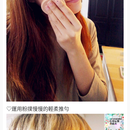
♡運用粉撲慢慢的輕柔推勻