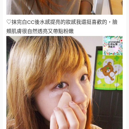
♡抹完白CC後水感提亮的妝感我還挺喜歡的，臉
頰肌膚很自然透亮又帶點粉嫩