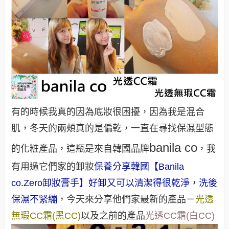
有的時候我真的因為底妝很困擾，因為我是混合
肌，冬天的兩頰真的是偏乾，一直在尋找保濕型態
banila co
的化粧產品，這瓶是來自韓國品牌
，我
有用過它們家的卸妝
保養分享韓國【Banila
co.Zero卸妝膏手】好卸又可以清潔得很乾淨，洗後
保濕不緊繃
，今天來分享他們家最新的產品－
光透
無瑕CC霜(黑CC)
以及之前的產品
光透CC霜(白CC)