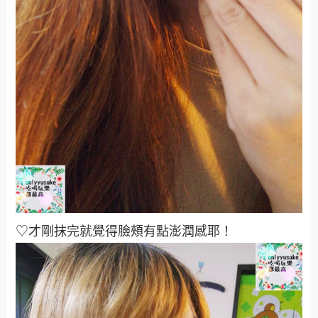
♡才剛抹完就覺得臉頰有點澎潤感耶！