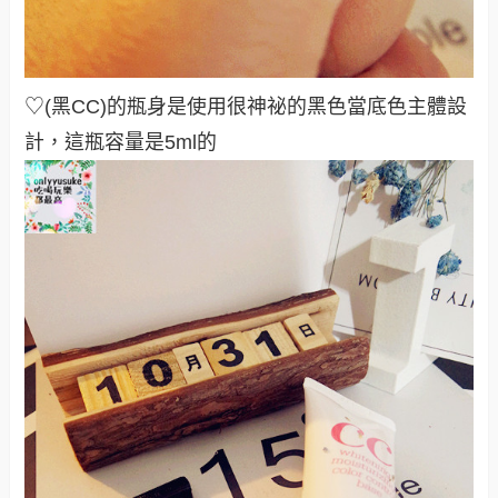
♡(黑CC)的瓶身是使用很神祕的黑色當底色主體設
計，這瓶容量是5ml的