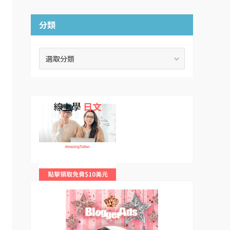
分類
分
類
線上學
日文