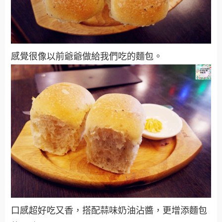
感覺很像以前爺爺做給我們吃的麵包。
口感超好吃又香，搭配蒜味奶油沾醬，更增添麵包