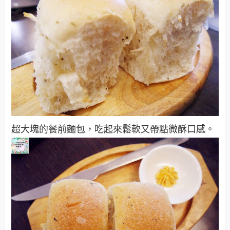
超大塊的餐前麵包，吃起來鬆軟又帶點微酥口感。