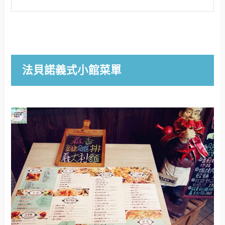
法貝諾義式小館菜單