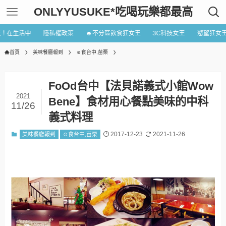
ONLYYUSUKE*吃喝玩樂都最高
近！在生活中
隱私權政策
☻不分區飲食狂女王
3C科技女王
慾望狂女
首頁
美味餐廳報到
☺食台中,苗栗
FoOd台中【法貝諾義式小館Wow
2021
Bene】食材用心餐點美味的中科
11/26
義式料理
2017-12-23
2021-11-26
美味餐廳報到
☺食台中,苗栗