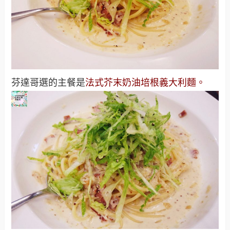
芬達哥選的主餐是
法式芥末奶油培根義大利麵。