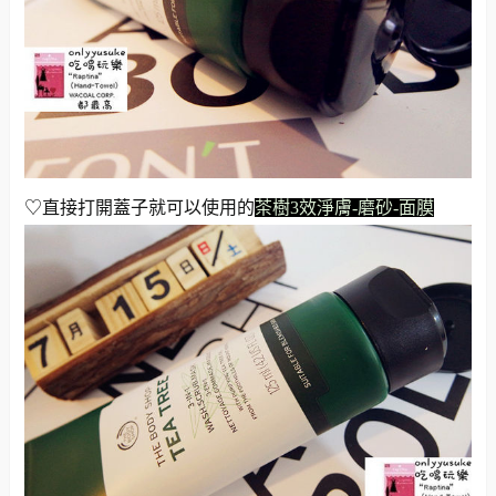
♡直接打開蓋子就可以使用的
茶樹3效淨膚-磨砂-面膜