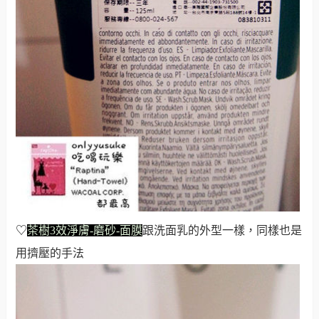
♡
茶樹3效淨膚-磨砂-面膜
跟洗面乳的外型一樣，同樣也是
用擠壓的手法