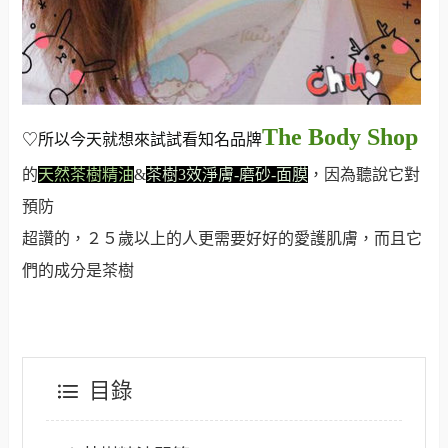
The Body Shop
♡所以今天就想來試試看知名品牌
的
天然茶樹精油
&
茶樹3效淨膚-磨砂-面膜
，因為聽說它對
預防
超讚的，２５歲以上的人更需要好好的愛護肌膚，而且它
們的成分是茶樹
目錄