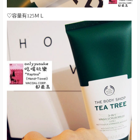
♡
容量有125ＭＬ