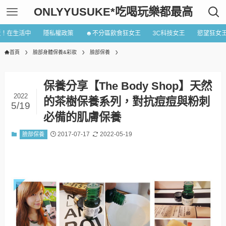
ONLYYUSUKE*吃喝玩樂都最高
近！在生活中
隱私權政策
☻不分區飲食狂女王
3C科技女王
慾望狂女
首頁
臉部身體保養&彩妝
臉部保養
保養分享【The Body Shop】天然
2022
的茶樹保養系列，對抗痘痘與粉刺
5/19
必備的肌膚保養
2017-07-17
2022-05-19
臉部保養