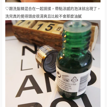
♡
跟洗髮精混合在一起搓揉，帶點涼感的泡沫就出現了，
洗完真的覺得頭皮很清爽且比較不會那麼油膩