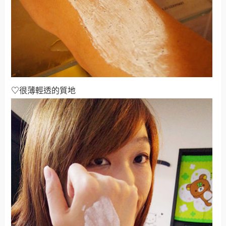
♡
很薄輕透的質地