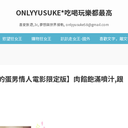
ONLYYUSUKE*吃喝玩樂都最高
喜愛旅遊,3c,夢想與世界接軌, onlyyusuke58@gmail.com
慾望狂女王
購物狂女王
趴趴走女王-國外
喜歡文字，離文
的蛋男情人電影限定版】肉餡飽滿噴汁,跟