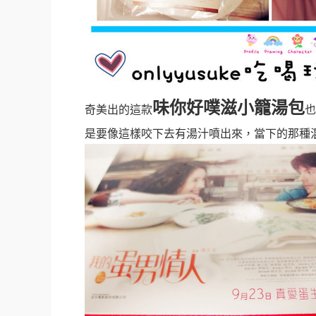
味你好噗滋小籠湯包
奇美出的這款
也
是要像這樣咬下去有湯汁噴出來，當下的那種