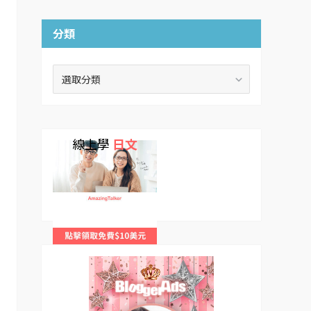
分類
分
類
線上學
日文