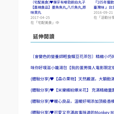
（宅配美食)♥彈牙有嚼勁跳伯丸子
『105年餐
【嘉楠食品】墨魚魚丸,八爪魚丸,原
臺灣味 』台
味貢丸
2016-09-21
2017-04-25
在「活動分
在「宅配美食」中
延伸閱讀
〔會變色的營養師輕食蝶豆花茶包〕精緻小巧
味你好噗滋小籠湯包【我的蛋男情人電影限定
(體驗分享)♥【森の果物】天然嚴選，大顆飽
(體驗分享)♥【米樂繽紛爆米花】 充滿精緻
(體驗分享)♥暖心良品，溫暖好喝添加頂級香
(體驗分享)♥可愛又充滿故事味道的Monkey