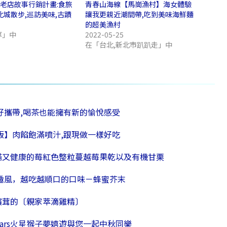
飲老店故事行銷計畫:食旅
青春山海線【馬崗漁村】海女體驗
北城散步,巡訪美味,古蹟
讓我更親近潮間帶,吃到美味海鮮麵
的超美漁村
享」中
2022-05-25
在「台北,新北市趴趴走」中
好攜帶,喝茶也能擁有新的愉悅感受
版】肉餡飽滿噴汁,跟現做一樣好吃
滿又健康的莓紅色整粒蔓越莓果乾以及有機甘栗
童趣風，越吃越順口的口味－蜂蜜芥末
檳茸的〔親家萃滴雞精〕
 Mars火星猴子夢嬉遊與您一起中秋同樂