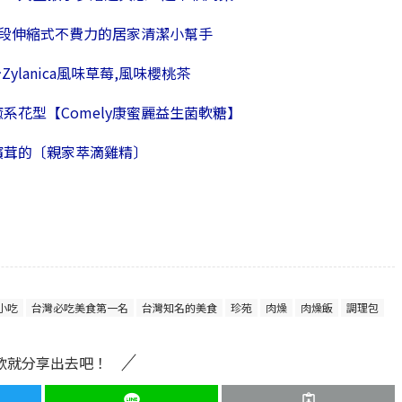
2段伸縮式不費力的居家清潔小幫手
lanica風味草莓,風味櫻桃茶
系花型【Comely康蜜麗益生菌軟糖】
檳茸的〔親家萃滴雞精〕
小吃
台灣必吃美食第一名
台灣知名的美食
珍苑
肉燥
肉燥飯
調理包
歡就分享出去吧！