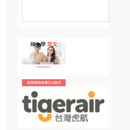
線上學
英文