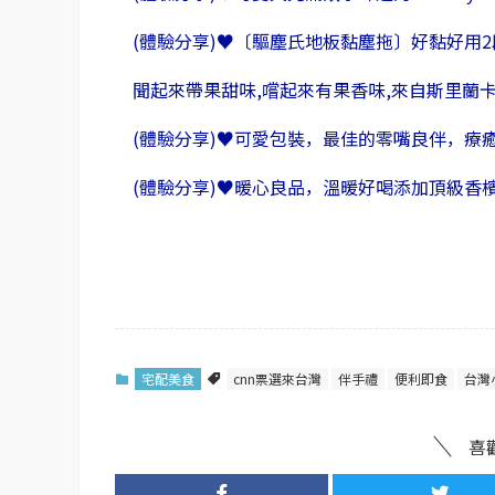
(體驗分享)♥〔驅塵氏地板黏塵拖〕好黏好用
聞起來帶果甜味,嚐起來有果香味,來自斯里蘭卡Zy
(體驗分享)♥可愛包裝，最佳的零嘴良伴，療癒
(體驗分享)♥暖心良品，溫暖好喝添加頂級香
宅配美食
cnn票選來台灣
伴手禮
便利即食
台灣
喜