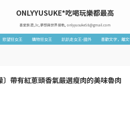
ONLYYUSUKE*吃喝玩樂都最高
喜愛旅遊,3c,夢想與世界接軌, onlyyusuke58@gmail.com
慾望狂女王
購物狂女王
趴趴走女王-國外
喜歡文字，離文
肉燥〕帶有紅蔥頭香氣嚴選瘦肉的美味魯肉