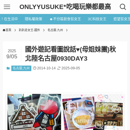
ONLYYUSUKE*吃喝玩樂都最高
近！在生活中
隱私權政策
☻不分區飲食狂女王
3C科技女王
慾望狂女
首頁
趴趴走女王-國外
名古屋,九州
國外遊記看圖說話♥(母姐妹團)秋
2025
9/05
北陸名古屋0930DAY3
2014-10-14
2025-09-05
名古屋,九州