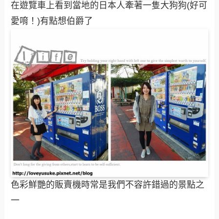
在遊覽車上看到當地的日本人牽著一隻大狗狗(好可
愛唷！)有點想伯爵了
色彩鮮艷的販賣機時常是我們不容許錯過的景點之
一