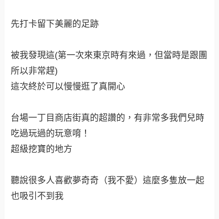
擺POSE(帥氣)
連LAWSON都拿他當招牌(富士電視台限定店)
超可愛的桌子，好想搬回台灣唷！
非常特別的泡麵，我沒買，回台灣後發現PCHOME
有在賣唷！
不是每種口味都有就是了
Diver City裡面的Calbee(沒錯！你沒看錯！就是現
在台灣當紅的薯條三兄弟那家公司)
薯條三兄弟是北海道特產唷！不過機場都買得到
唷！（日本機場）