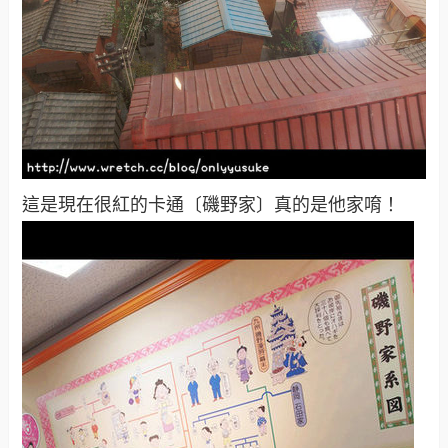
這是現在很紅的卡通〔磯野家〕真的是他家唷！