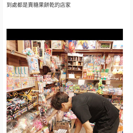
嘿嘿！不過我們今天是來吃現炸的唷！不是那種零
食包裝，是熱呼呼現炸的
排隊這苦差事就交給老公大人了，不過我在他身後
已經開始流口水了（期待的口水）
不止現炸還賣很多相關出產的食品以及周邊（我對
那長頸鹿實在沒啥麼興趣可言）
不過上圖那些包裝我有帶一些回台灣，綠色是海
苔，黃色我沒買，橘色是明太子
看了廣告才知道原來現在是剛力彩芽在代言此產
品！還不錯，她的形象一直給人很
活潑可愛的感覺