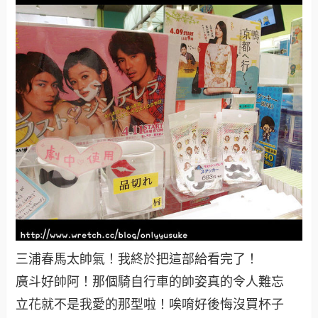
三浦春馬太帥氣！我終於把這部給看完了！
廣斗好帥阿！那個騎自行車的帥姿真的令人難忘
立花就不是我愛的那型啦！唉唷好後悔沒買杯子