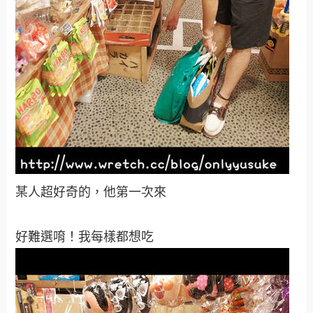
不得不說現炸的好好吃喔！某人也很驚豔，還去買
了第二杯呢！
真希望台灣趕快代理開分店
去年才有的大目標，鋼彈
一整個超帥，站在他前面我覺得我備感驕小
你一定也超愛的阿！哪個男人不愛
他根本是每個男人孩童時期的玩伴嘛！
維娜斯（又是另一棟購物商場了）
其實它也叫調色盤，仔細看看它的建築配色是真的