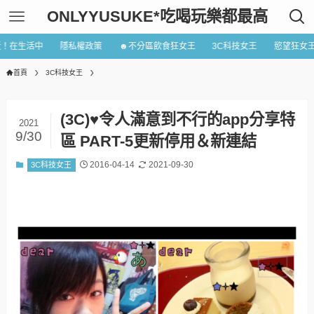
ONLYYUSUKE*吃喝玩樂都最高
近！在生活中
隱私權政策
☻不分區飲食狂女王
3C科技女王
慾望狂女
首頁
3C科技女王
(3C)♥令人滿意到不行的app分享特
2021
9/30
區 PART-5更新停用＆新連結
2016-04-14
2021-09-30
3C科技女王