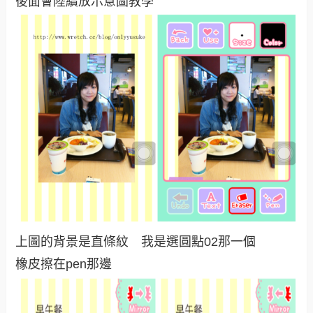
後面會陸續放示意圖教學
上圖的背景是直條紋 我是選圓點02那一個
橡皮擦在pen那邊