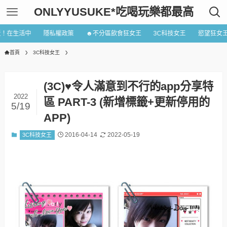
ONLYYUSUKE*吃喝玩樂都最高
近！在生活中
隱私權政策
☻不分區飲食狂女王
3C科技女王
慾望狂女
首頁
3C科技女王
(3C)♥令人滿意到不行的app分享特
2022
區 PART-3 (新增標籤+更新停用的
5/19
APP)
2016-04-14
2022-05-19
3C科技女王