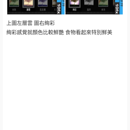
上圖左層雲 圖右絢彩
絢彩感覺就顏色比較鮮艷 食物看起來特別鮮美