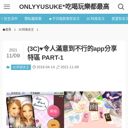
ONLYYUSUKE*吃喝玩樂都最高
近！在生活中
隱私權政策
☻不分區飲食狂女王
3C科技女王
慾望狂女
首頁
3C科技女王
(3C)♥令人滿意到不行的app分享
2021
11/09
特區 PART-1
2016-04-14
2021-11-09
3C科技女王