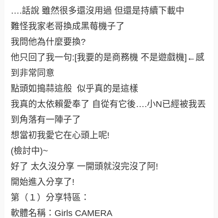
….話說 雖然很多還沒用過 但還是持續下載中
難怪我家老哥換成黑莓機子了
我問他為什麼要換?
他只回了我一句:[我要的是商務機 不是遊戲機]←感
到非常同意
點頭如搗蒜這般 似乎真的是這樣
我真的太依賴愛奉了 自從有它後….小N已經被我丟
到角落有一陣子了
想當初我愛它在心頭上呢!
(檢討中)~
好了 太久沒分享 一開頭就沒完沒了阿!
開始進入分享了!
第（１）分享特區：
軟體名稱：Girls CAMERA