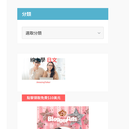
分類
分
類
線上學
日文