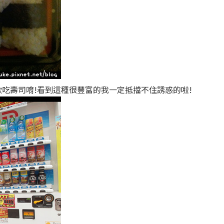
歡吃壽司唷!看到這種很豐富的我一定抵擋不住誘惑的啦!