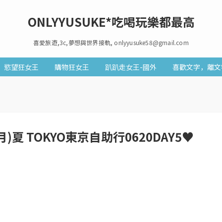
ONLYYUSUKE*吃喝玩樂都最高
喜愛旅遊,3c,夢想與世界接軌, onlyyusuke58@gmail.com
慾望狂女王
購物狂女王
趴趴走女王-國外
喜歡文字，離文
夏 TOKYO東京自助行0620DAY5♥