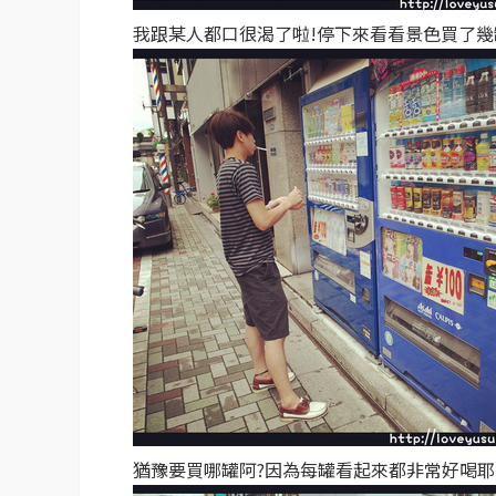
我跟某人都口很渴了啦!停下來看看景色買了幾
猶豫要買哪罐阿?因為每罐看起來都非常好喝耶!