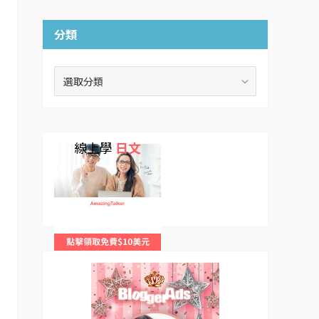
分類
分
類
線上學
日文