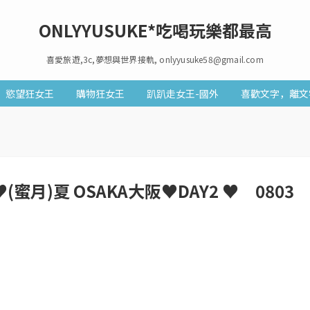
ONLYYUSUKE*吃喝玩樂都最高
喜愛旅遊,3c,夢想與世界接軌, onlyyusuke58@gmail.com
慾望狂女王
購物狂女王
趴趴走女王-國外
喜歡文字，離文
蜜月)夏 OSAKA大阪♥DAY2 ♥ 0803