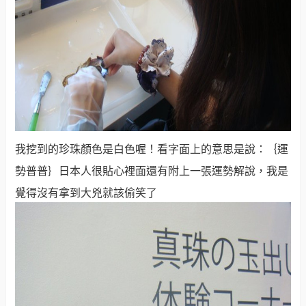
我挖到的珍珠顏色是白色喔！看字面上的意思是說：｛運
勢普普｝日本人很貼心裡面還有附上一張運勢解說，我是
覺得沒有拿到大兇就該偷笑了