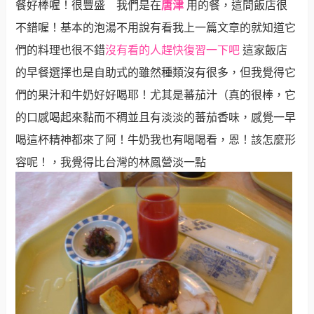
唐津
餐好棒喔！很豐盛 我們是在
用的餐，這間飯店很
不錯喔！基本的泡湯不用說有看我上一篇文章的就知道它
們的料理也很不錯
沒有看的人趕快復習一下吧
這家飯店
的早餐選擇也是自助式的雖然種類沒有很多，但我覺得它
們的果汁和牛奶好好喝耶！尤其是蕃茄汁（真的很棒，它
的口感喝起來黏而不稠並且有淡淡的蕃茄香味，感覺一早
喝這杯精神都來了阿！牛奶我也有喝喝看，恩！該怎麼形
容呢！，我覺得比台灣的林鳳營淡一點