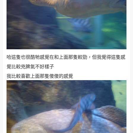
哈這隻也很酷牠感覺在和上面那隻較勁，但我覺得這隻感
覺比較兇脾氣不好樣子
我比較喜歡上面那隻傻傻的感覺