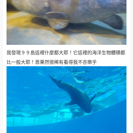
我發現９９島這裡什麼都大耶！它這裡的海洋生物體積都
比一般大耶！恩果然很稀有看得我不亦樂乎