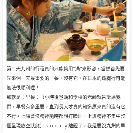
第二天九州的行程真的只能夠用”滿”來形容，當然首先要
先來個一天最重要的一餐，沒有它，在日本的鐵腿行可能
無法很順利喔！
那就是：早餐：（小時後爸媽和學校的老師就告訴過我
們，早餐有多重要，直到長大才真的知道原來真的沒有它
不行，上課會沒精神隨時都想打瞌睡，上班精神不集中整
九州
個呈現放空狀態）ｓｏｒｒｙ離題了，我是要說
的早