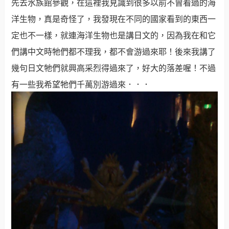
先去水族館參觀，在這裡我見識到很多以前不曾看過的海
洋生物，真是奇怪了，我發現在不同的國家看到的東西一
定也不一樣，就連海洋生物也是講日文的，因為我在和它
們講中文時牠們都不理我，都不會游過來耶！後來我講了
幾句日文牠們就興高采烈得過來了，好大的落差喔！不過
有一些我希望牠們千萬別游過來．．．