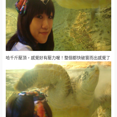
哈千斤壓頂，感覺好有壓力喔！整個都快破窗而出感覺了