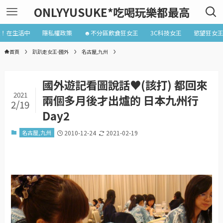
ONLYYUSUKE*吃喝玩樂都最高
近！在生活中
隱私權政策
☻不分區飲食狂女王
3C科技女王
慾望狂女
首頁
趴趴走女王-國外
名古屋,九州
國外遊記看圖說話♥(該打) 都回來
2021
兩個多月後才出爐的 日本九州行
2/19
Day2
名古屋,九州
2010-12-24
2021-02-19