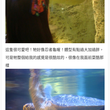
這隻很可愛吧！牠好像忍者龜喔！體型有點過大加過胖，
可是牠整個給我的感覺是很酷炫的，很像在我面前耍酷那
樣