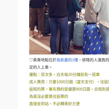
♡乘車地點位於
各航廈的1樓
，排隊的人潮真
定的人上車。
優點：班次多，白天每20分鐘就有一班車
成人費用：只要1000日圓（當天支付），往
返程的票，事先預約是優惠900日圓，去程則
為是沒必要買往返票的
直接坐到站，不必轉乘好方便