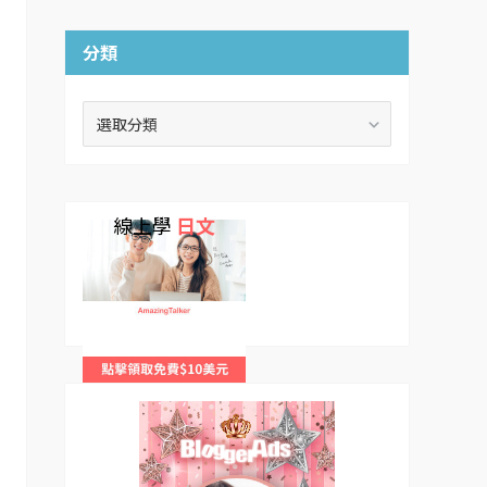
分類
分
類
線上學
日文