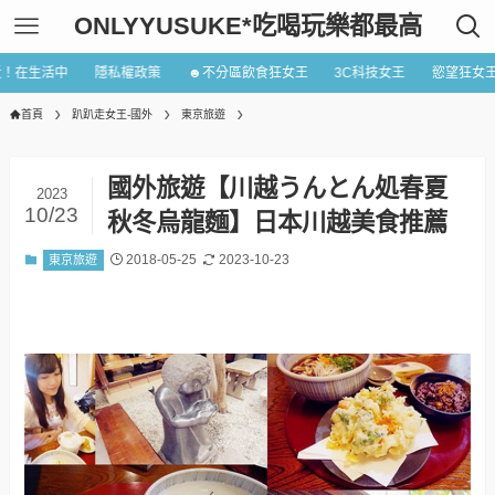
ONLYYUSUKE*吃喝玩樂都最高
近！在生活中
隱私權政策
☻不分區飲食狂女王
3C科技女王
慾望狂女
首頁
趴趴走女王-國外
東京旅遊
國外旅遊【川越うんとん処春夏
2023
10/23
秋冬烏龍麵】日本川越美食推薦
2018-05-25
2023-10-23
東京旅遊