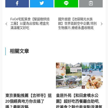
FoOd宅配美食【聖誕樹烘焙
國外旅遊【池袋陽光水族
工廠】以愛為出發點,禮盒充
館】世界首創空中企鵝,特別
滿溫暖又好吃
生物展示,療癒系盡收眼底
相關文章
東京景點推薦【吉祥寺】這
皇居外苑【和田倉噴水公
20個經典地方你去過了
園】超好吃西餐廳自助吧,
嗎？最新攻略
吃美食之餘也能來點浪漫氛