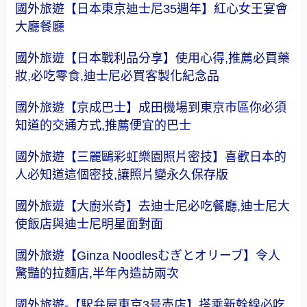
國外旅遊【日本東京迪士尼35週年】紅心女王宴會
大廳餐廳
國外旅遊【日本戰利品分享】使用心得,推薦必買藥
妝,必吃零食,迪士尼必買客製化紀念品
國外旅遊【京成巴士】成田機場到東京市區你必須
知道的交通方式,推薦便宜的巴士
國外旅遊【三麗鷗彩虹樂園照片密技】喜歡日本的
人必知道這個密技,讓照片變永久保存版
國外旅遊【大廚米奇】去迪士尼必吃餐廳,迪士尼大
使飯店與迪士尼明星面對面
國外旅遊【Ginza Noodlesむぎとオリーブ】令人
驚豔的拉麵店,半年內造訪兩次
國外旅遊-【駅弁屋東京3号売店】搭乘新幹線必吃