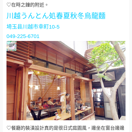
♡在時之鐘的附近。
川越うんとん処春夏秋冬烏龍麵
埼玉县川越市幸町10-5
049-225-6701
♡餐廳的裝潢設計真的是很日式庭園風，邊坐在窗台邊邊