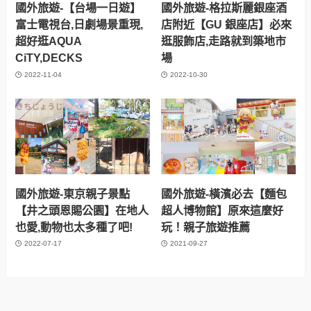
國外旅遊-【台場一日遊】
國外旅遊-格拉斯麗銀座酒
富士電視台,日劇場景重現,
店附近【GU 銀座店】必來
超好逛AQUA
逛服飾店,走路就到築地市
CiTY,DECKS
場
2022-11-04
2022-10-30
國外旅遊-東京親子景點
國外旅遊-橫濱必去【麵包
【井之頭恩賜公園】在地人
超人博物館】原來這麼好
也愛,動物也太多種了吧!
玩！親子旅遊推薦
2022-07-17
2021-09-27