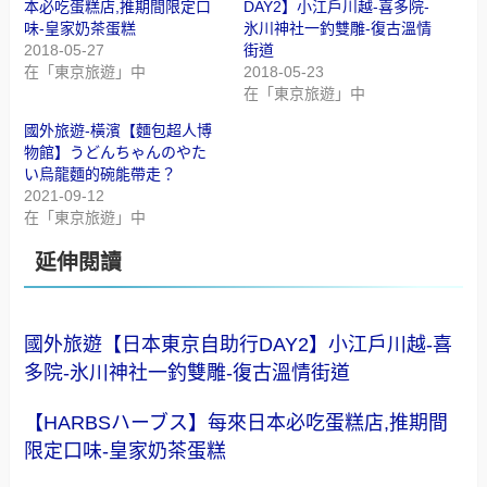
本必吃蛋糕店,推期間限定口
DAY2】小江戶川越-喜多院-
味-皇家奶茶蛋糕
氷川神社一釣雙雕-復古溫情
2018-05-27
街道
在「東京旅遊」中
2018-05-23
在「東京旅遊」中
國外旅遊-橫濱【麵包超人博
物館】うどんちゃんのやた
い烏龍麵的碗能帶走？
2021-09-12
在「東京旅遊」中
延伸閱讀
國外旅遊【日本東京自助行DAY2】小江戶川越-喜
多院-氷川神社一釣雙雕-復古溫情街道
【HARBSハーブス】每來日本必吃蛋糕店,推期間
限定口味-皇家奶茶蛋糕