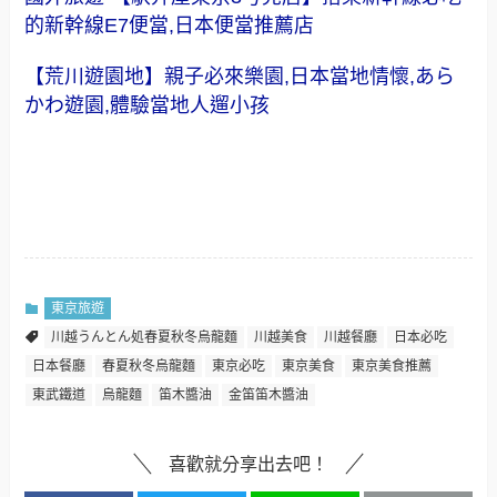
的新幹線E7便當,日本便當推薦店
【荒川遊園地】親子必來樂園,日本當地情懷,あら
かわ遊園,體驗當地人遛小孩
東京旅遊
川越うんとん処春夏秋冬烏龍麵
川越美食
川越餐廳
日本必吃
日本餐廳
春夏秋冬烏龍麵
東京必吃
東京美食
東京美食推薦
東武鐵道
烏龍麵
笛木醬油
金笛笛木醬油
喜歡就分享出去吧！