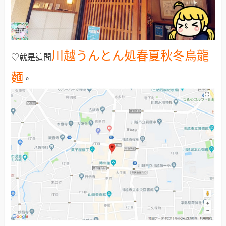
川越うんとん処春夏秋冬烏龍
♡就是這間
麵
。