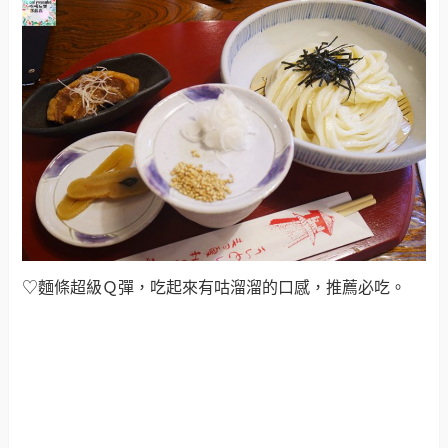
♡麵條超級Ｑ彈，吃起來有咕溜溜的口感，推薦必吃。