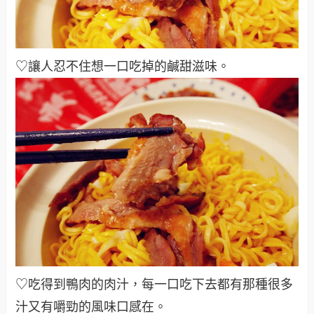
♡讓人忍不住想一口吃掉的鹹甜滋味
。
♡吃得到鴨肉的肉汁，每一口吃下去都有那種很多
汁又有嚼勁的風味口感在
。