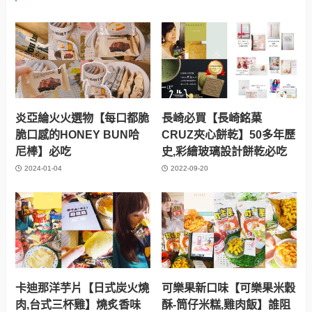
炎亞綸火火選物【每口都脆
長崎必買【長崎銘菓
脆口感的HONEY BUN哈
CRUZ夾心餅乾】50多年歷
尼棒】必吃
史,彩繪玻璃設計餅乾必吃
2024-01-04
2022-09-20
卡迪那洋芋片【日式炭火燒
可樂果新口味【可樂果米穀
肉,台式三杯雞】燒炙香味
酥-筒仔米糕,雞肉飯】誰阻