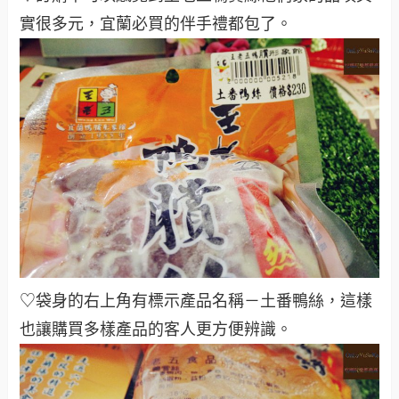
實很多元，宜蘭必買的伴手禮都包了
。
♡袋身的右上角有標示產品名稱－土番鴨絲，這樣
也讓購買多樣產品的客人更方便辨識
。