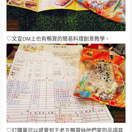
♡文宣DM上也有鴨賞的簡易料理創意教學
。
♡訂購單可以感覺到王老五鴨賞絲他們家的品項其