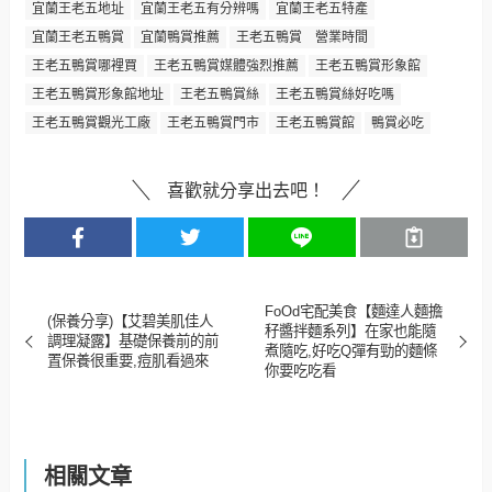
宜蘭王老五地址
宜蘭王老五有分辨嗎
宜蘭王老五特產
宜蘭王老五鴨賞
宜蘭鴨賞推薦
王老五鴨賞 營業時間
王老五鴨賞哪裡買
王老五鴨賞媒體強烈推薦
王老五鴨賞形象館
王老五鴨賞形象館地址
王老五鴨賞絲
王老五鴨賞絲好吃嗎
王老五鴨賞觀光工廠
王老五鴨賞門市
王老五鴨賞館
鴨賞必吃
喜歡就分享出去吧！
FoOd宅配美食【麵達人麵擔
(保養分享)【艾碧美肌佳人
秄醬拌麵系列】在家也能隨
調理凝露】基礎保養前的前
煮隨吃,好吃Q彈有勁的麵條
置保養很重要,痘肌看過來
你要吃吃看
相關文章