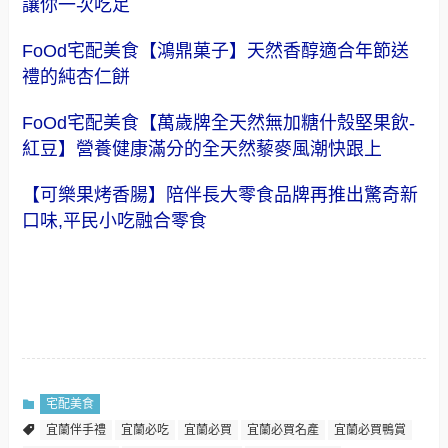
讓你一次吃足
FoOd宅配美食【鴻鼎菓子】天然香醇適合年節送
禮的純杏仁餅
FoOd宅配美食【萬歲牌全天然無加糖什殼堅果飲-
紅豆】營養健康滿分的全天然藜麥風潮快跟上
【可樂果烤香腸】陪伴長大零食品牌再推出驚奇新
口味,平民小吃融合零食
宅配美食
宜蘭伴手禮
宜蘭必吃
宜蘭必買
宜蘭必買名產
宜蘭必買鴨賞