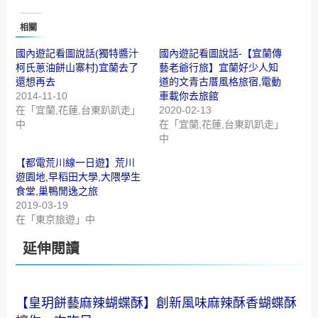
相關
國內遊記看圖說話(獨特醬汁
國內遊記看圖說話-【宜蘭傳
柯氏蔥油餅山寨村)宜蘭去了
藝老爺行旅】宜蘭好少人知
還想再去
道的文青古厝風格旅宿,電動
2014-11-10
車載你去旅館
在「宜蘭,花蓮,台東趴趴走」
2020-02-13
中
在「宜蘭,花蓮,台東趴趴走」
中
【都電荒川線一日遊】荒川
遊園地,早稻田大學,大隈學生
食堂,巢鴨閒逸之旅
2019-03-19
在「東京旅遊」中
延伸閱讀
【皇玥餅藝麻辣蝴蝶酥】創新風味麻辣酥香蝴蝶酥