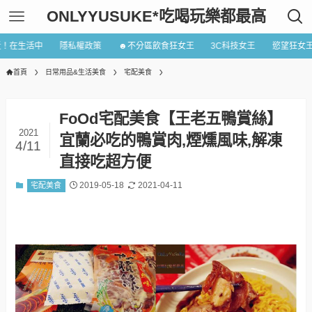
ONLYYUSUKE*吃喝玩樂都最高
近！在生活中
隱私權政策
☻不分區飲食狂女王
3C科技女王
慾望狂女
首頁
日常用品&生活美食
宅配美食
FoOd宅配美食【王老五鴨賞絲】
2021
宜蘭必吃的鴨賞肉,煙燻風味,解凍
4/11
直接吃超方便
2019-05-18
2021-04-11
宅配美食