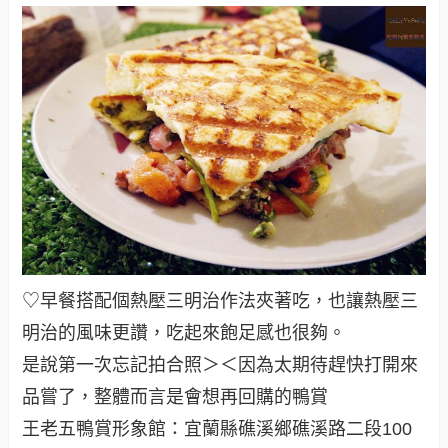
♡早餐搭配個熱壓三明治作法夾著吃，也讓熱壓三
明治的風味更讚，吃起來飽足感也很夠
。
是說第一次忘記拍合照＞＜因為太期待趕快打開來
品嘗了，整體而言是會想再回購的鴨賞
王老五鴨賞形象館：宜蘭縣礁溪鄉礁溪路二段100