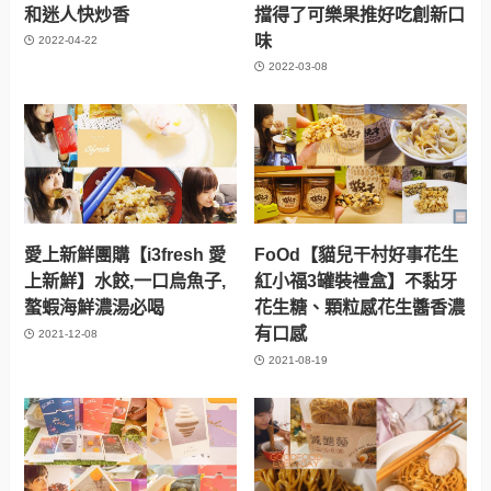
和迷人快炒香
擋得了可樂果推好吃創新口
味
2022-04-22
2022-03-08
愛上新鮮團購【i3fresh 愛
FoOd【貓兒干村好事花生
上新鮮】水餃,一口烏魚子,
紅小福3罐裝禮盒】不黏牙
螯蝦海鮮濃湯必喝
花生糖、顆粒感花生醬香濃
有口感
2021-12-08
2021-08-19