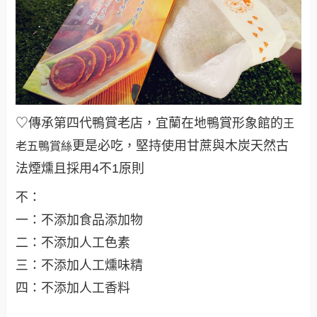
♡
傳承第四代鴨賞老店，
宜蘭在地鴨賞形象館的
王
更是必吃，堅持使用
甘蔗與木
炭天然古
老五鴨賞絲
法煙燻且採用
4不1原則
不：
一：不添加食品添加物
二：不添加人工色素
三：不添加人工燻味精

四：不添加人工香料
