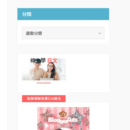
分類
分
類
線上學
日文