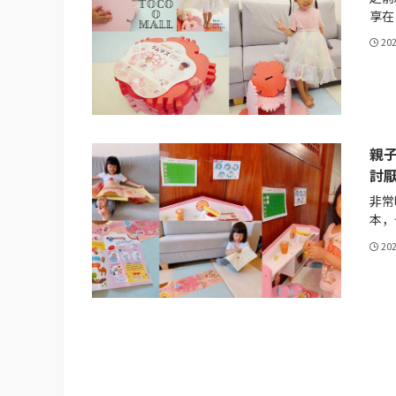
享在日
20
親子
討
非常
本，也
20