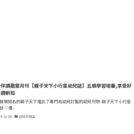
子伴讀啟蒙月刊【親子天下小行星幼兒誌】五感學習培養,享受好
閱讀新知
發現知名的親子天下推出了專門為幼兒訂製的幼兒刊物-親子天下小行星
 ♡書...
19-10-08
幼兒日用品