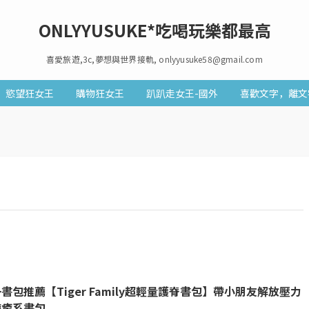
ONLYYUSUKE*吃喝玩樂都最高
喜愛旅遊,3c,夢想與世界接軌, onlyyusuke58@gmail.com
慾望狂女王
購物狂女王
趴趴走女王-國外
喜歡文字，離文
書包推薦【Tiger Family超輕量護脊書包】帶小朋友解放壓力
療癒系書包