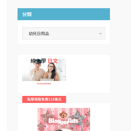
分類
分
類
線上學
日文