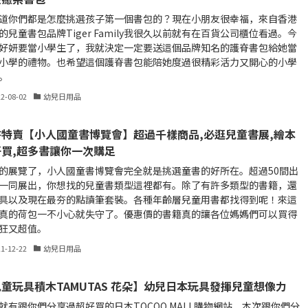
道你們都是怎麼挑選孩子第一個書包的？現在小朋友很幸福，來自香港
的兒童書包品牌Tiger Family我很久以前就有在百貨公司櫃位看過。今
好妍要當小學生了，我就決定一定要送這個品牌知名的護脊書包給她當
小學的禮物。也希望這個護脊書包能陪她度過很精彩活力又開心的小學
。
22-08-02
幼兒日用品
書特賣【小人國童書博覽會】超過千樣商品,必逛兒童書展,繪本
好買,超多書讓你一次購足
的展覽了，小人國童書博覽會完全就是挑選童書的好所在。超過50間出
一同展出，你想找的兒童書類型這裡都有。除了有許多類型的書籍，還
具以及現在最夯的點讀筆套裝。各種年齡層兒童用書都找得到呢！來這
真的荷包一不小心就失守了。優惠價的書籍真的讓各位媽媽們可以買得
狂又超值。
21-12-22
幼兒日用品
童玩具積木TAMUTAS 花朵】幼兒日本玩具發揮兒童想像力
就有跟你們分享過超好買的日本TOCOO MALL購物網站，本次跟你們分