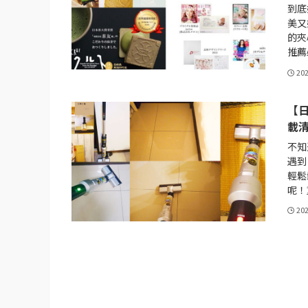
到底
美又
的夾
推薦
20
【日
載清
不知
遇到
輕鬆
呢！
20