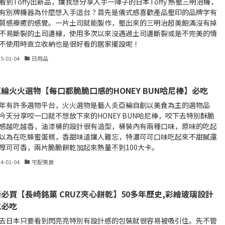
看到Toffy出新品，讓我想分享入手一陣子的日本Toffy 熱壓三明治機，
有別牌機器為什麼想入手這台？首先是儀式感喜歡產品壓印的品牌字有
質感療癒的感覺。一片土司就能製作，壓出來的三明治超美飽滿沒有掉
不易斷裂的土司邊緣，使用多次以來沒遇過土司邊斷裂或是不完美的情
不使用時直立收納也是很好看的居家擺設呢！
25-01-04
日用品
綸火火選物【每口都脆脆口感的HONEY BUN哈尼棒】必吃
年有許多選物平台，火火選物是藝人炎亞綸自創以美食為主的選物品
今天分享咬一口就不想放下來的HONEY BUN哈尼棒，咬下去特別酥脆
感越吃越香，油漆桶的設計很有造型，桶裝內有兩種口味，原味的吃起
以為在吃蜂蜜蛋糕，香甜味道讓人難忘，特濃可可口味吃起來不甜膩還
厚可可香，兩片脆脆餅乾加起來熱量不到100大卡。
24-01-04
宅配美食
必買【長崎銘菓 CRUZ夾心餅乾】50多年歷史,彩繪玻璃設計
乾必吃
去日本只要看到閃亮亮特別有設計感的包裝就很容易被吸引住。先不管