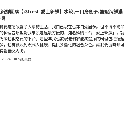
新鮮團購【i3fresh 愛上新鮮】水餃,一口烏魚子,螯蝦海鮮濃
必喝
覺得疫情改變了大家的生活，我自己現在也都自煮居多。但不得不說半
的料理包類型對我來說還是最方便的，知名鮮購平台「愛上新鮮」，就
們家也很常買的平台。這些年我也發現他們家能夠選擇的料理包種類越
多，也有顧及到現代人健康，提供多變化的組合菜色。讓我們隨時都可
得營養又均衡。
21-12-08
宅配美食