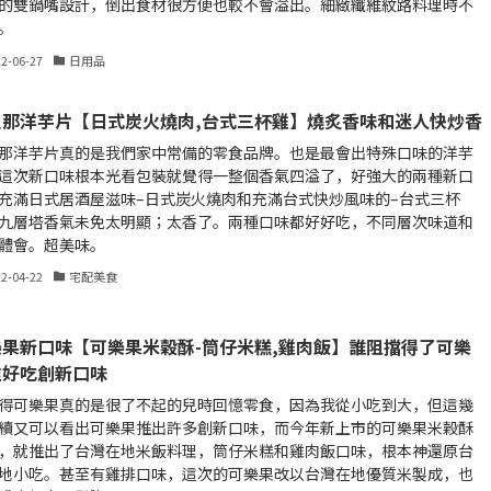
的雙鍋嘴設計，倒出食材很方便也較不會溢出。細緻纖維紋路料理時不
。
22-06-27
日用品
迪那洋芋片【日式炭火燒肉,台式三杯雞】燒炙香味和迷人快炒香
那洋芋片真的是我們家中常備的零食品牌。也是最會出特殊口味的洋芋
這次新口味根本光看包裝就覺得一整個香氣四溢了，好強大的兩種新口
充滿日式居酒屋滋味–日式炭火燒肉和充滿台式快炒風味的–台式三杯
九層塔香氣未免太明顯；太香了。兩種口味都好好吃，不同層次味道和
體會。超美味。
22-04-22
宅配美食
樂果新口味【可樂果米穀酥-筒仔米糕,雞肉飯】誰阻擋得了可樂
推好吃創新口味
得可樂果真的是很了不起的兒時回憶零食，因為我從小吃到大，但這幾
續又可以看出可樂果推出許多創新口味，而今年新上市的可樂果米穀酥
，就推出了台灣在地米飯料理，筒仔米糕和雞肉飯口味，根本神還原台
地小吃。甚至有雞排口味，這次的可樂果改以台灣在地優質米製成，也