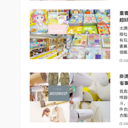
童
超
太讚
版社
有玩
書展
很瘋
20
掛燙
省
我真
噴器
斗，
件衣
衣服
20