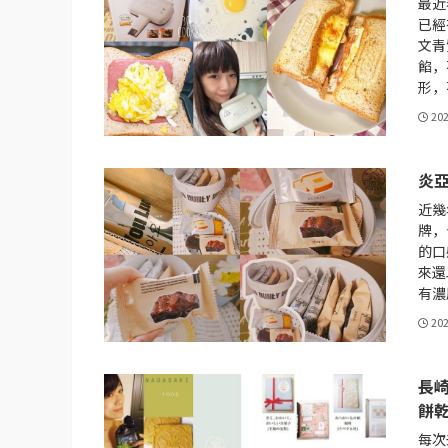
最近
已經
文青
餡，
形，
20
炎亞
近幾
牌，
的口
來還
有濃
20
長崎
餅
每次