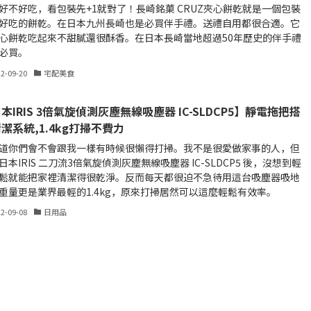
好不好吃，看包裝先+1就對了！長崎銘菓 CRUZ夾心餅乾就是一個包裝
好吃的餅乾。在日本九州長崎也是必買伴手禮。送禮自用都很合適。它
心餅乾吃起來不甜膩還很酥香。在日本長崎當地超過50年歷史的伴手禮
必買。
22-09-20
宅配美食
本IRIS 3倍氣旋偵測灰塵無線吸塵器 IC-SLDCP5】靜電拖把搭
潔系統,1.4kg打掃不費力
道你們會不會跟我一樣有時候很懶得打掃。我不是很愛做家事的人，但
日本IRIS 二刀流3倍氣旋偵測灰塵無線吸塵器 IC-SLDCP5 後，沒想到輕
鬆就能把家裡清潔得很乾淨。反而每天都很迫不急待用這台吸塵器吸地
重量更是業界最輕的1.4kg，原來打掃居然可以這麼輕鬆有效率。
22-09-08
日用品