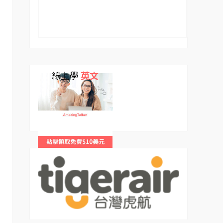
線上學
英文