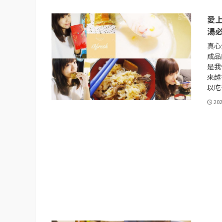
愛上
湯
真心
成品
是我
來越
以吃
20