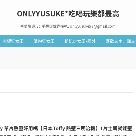
ONLYYUSUKE*吃喝玩樂都最高
喜愛旅遊,3c,夢想與世界接軌, onlyyusuke58@gmail.com
慾望狂女王
購物狂女王
趴趴走女王-國外
喜歡文字，離文
ffy 單片熱壓好用嗎【日本Toffy 熱壓三明治機】1片土司就能壓