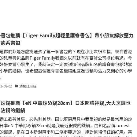
書包推薦【Tiger Family超輕量護脊書包】帶小朋友解放壓力
療癒系書包
道你們都是怎麼挑選孩子第一個書包的？現在小朋友很幸福，來自香港
的兒童書包品牌Tiger Family我很久以前就有在百貨公司櫃位看過。今
好妍要當小學生了，我就決定一定要送這個品牌知名的護脊書包給她當
小學的禮物。也希望這個護脊書包能陪她度過很精彩活力又開心的小學
。
22-08-02
幼兒日用品
炒鍋推薦【eN 中華炒め鍋28cm】日本超強神鍋,大火烹調也
易沾鍋的鐵鍋
得工欲善其事，必先利其器。因此廚房用具中我重視的就是最常用的炒
日本eN 中華炒め鍋28cm就是我最近很愛的鐵鍋，由知名品牌 arnest
的鐵鍋，是在日本新潟燕市和三條市製造的，絕對值得信任的好用。喜