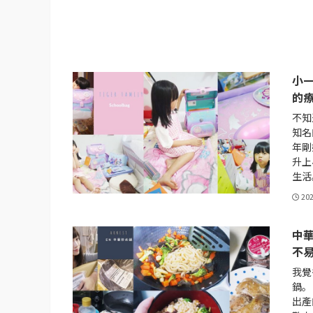
小一
的
不知
知名
年剛
升上
生活
20
中華
不
我覺
鍋。
出產