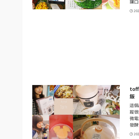
讓口
20
to
飯
這個
蹤很
微電
發酵
20