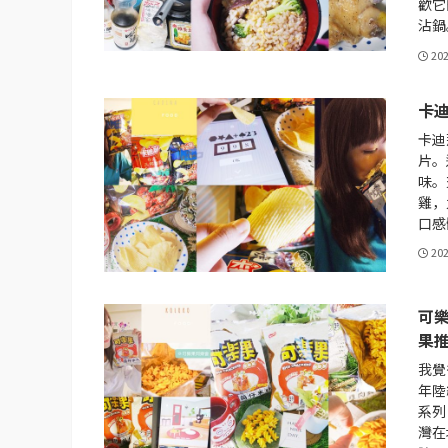
歡它
沾鍋
20
卡
卡迪
片。
味。
雞，
口感
20
可
果
我覺
年陸
系列
灣在