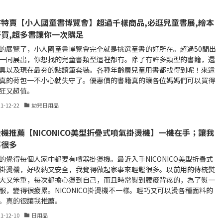
書特賣【小人國童書博覽會】超過千樣商品,必逛兒童書展,繪本
好買,超多書讓你一次購足
的展覽了，小人國童書博覽會完全就是挑選童書的好所在。超過50間出
一同展出，你想找的兒童書類型這裡都有。除了有許多類型的書籍，還
具以及現在最夯的點讀筆套裝。各種年齡層兒童用書都找得到呢！來這
真的荷包一不小心就失守了。優惠價的書籍真的讓各位媽媽們可以買得
狂又超值。
21-12-22
幼兒日用品
機推薦【NICONICO美型折疊式噴氣掛燙機】一機在手；讓我
事很多
的覺得每個人家中都要有噴器掛燙機。最近入手NICONICO美型折疊式
掛燙機，好收納又安全，我覺得做起家事來輕鬆很多。以前用的傳統熨
大又笨重，每次都擔心燙到自己，而且時常熨到腰痠背疼的，為了熨一
服，變得很疲累。NICONICO掛燙機不一樣。輕巧又可以燙各種面料的
。真的很讓我推薦。
21-12-10
日用品