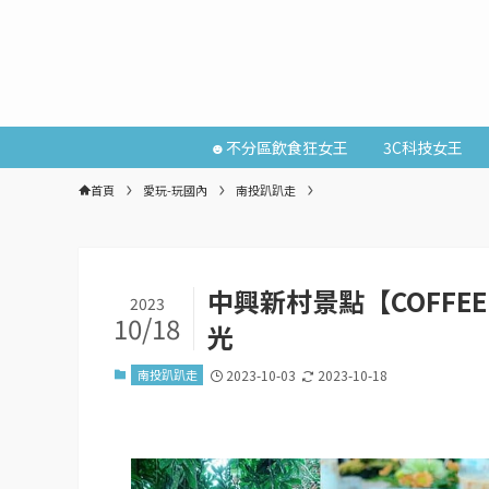
☻不分區飲食狂女王
3C科技女王
首頁
愛玩-玩國內
南投趴趴走
中興新村景點【COFFE
2023
10/18
光
南投趴趴走
2023-10-03
2023-10-18