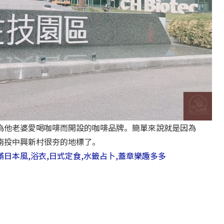
為他老婆愛喝咖啡而開設的咖啡品牌。簡單來說就是因為
南投中興新村很夯的地標了。
日本風,浴衣,日式定食,水籤占卜,蓋章樂趣多多