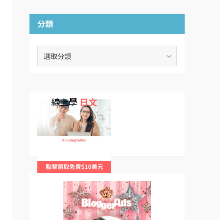
分類
分
類
線上學
日文