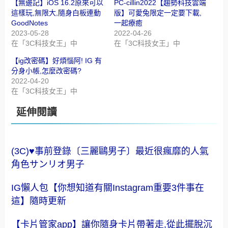
【無邊記】iOS 16.2原來可以
PC-cillin2022【趨勢科技雲端
這樣玩,無限大,隨身白板連動
版】可愛兔限定一定要下載,
GoodNotes
一起療癒
2023-05-28
2022-04-26
在「3C科技女王」中
在「3C科技女王」中
【ig改密碼】好煩惱阿! IG 有
分身小帳,怎麼改密碼?
2022-04-20
在「3C科技女王」中
延伸閱讀
(3C)♥事前登錄〔三麗鷗男子〕最近很瘋靡的人氣
角色サンリオ男子
IG懶人包【你想知道有關Instagram重要3件事在
這】隨時更新
【卡片管家app】讓你隨身卡片帶著走,從此擺脫沉