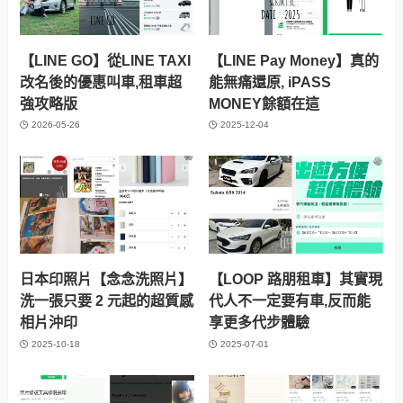
【LINE GO】從LINE TAXI
【LINE Pay Money】真的
改名後的優惠叫車,租車超
能無痛還原, iPASS
強攻略版
MONEY餘額在這
2026-05-26
2025-12-04
日本印照片【念念洗照片】
【LOOP 路朋租車】其實現
洗一張只要 2 元起的超質感
代人不一定要有車,反而能
相片沖印
享更多代步體驗
2025-10-18
2025-07-01