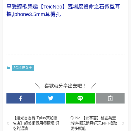
享受聽歌樂趣【TeicNeo】臨場感聲命之石微型耳
擴,iphone3.5mm耳機孔
3C科技女王
喜歡就分享出去吧！
【繼光香香雞 Tplus茶加聯
Qubic 【元宇宙】桃園萬聖
名店】超美街景用餐環境,好
城這樣玩還真好玩,NFT換取
吃的湯滷
更多賦能