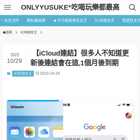
ONLYYUSUKE*吃喝玩樂都最高
近！在生活中
隱私權政策
☻不分區飲食狂女王
3C科技女王
慾望狂女
首頁
3C科技女王
【iCloud連結】很多人不知道更
2023
10/29
新後連結會在這,1個月後到期
2023-10-29
3C科技女王