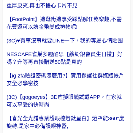
重厚皮夾,再也不擔心卡片不見
【FootPoint】邊逛街邊享受踩點解任務樂趣,不需
花費還可以讓金幣變成禮物呢!
(3C)♥有事沒事就要LINE一下，我的專屬心情貼圖
NESCAFE雀巢多趣酷思【繽紛銀會員生日禮】好
嗎？升等再直接贈送50點是真的
【ig 2fa驗證密碼怎麼用?】實用保護社群媒體帳戶
安全必學密技
(3C)【gogoeyes】3D虛擬眼鏡試戴APP，在家就
可以享受的快時尚
【喜光全光譜專業護眼檯燈鈦星白】燈罩能360°度
旋轉,是家中必備護眼神器,