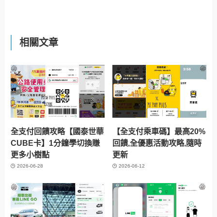
相關文章
全支付回饋攻略【國泰世華
【全支付乘車碼】最高20%
CUBE卡】1分鐘學切換賺
回饋,全優惠活動攻略,隨時
更多小樹點
更新
2026-06-28
2026-06-12