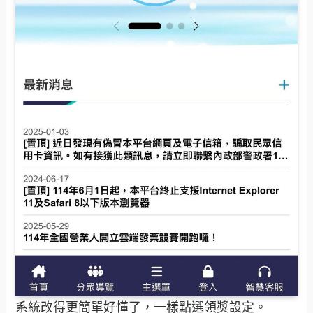
系統改得更簡單好懂了，一樣點選領獎設定。