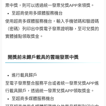
票中獎，則可以透過統一發票兌獎APP來領獎。
至超商使用多媒體服務機台
使用超商多媒體服務機台，輸入手機號碼和驗證碼
（密碼）列印出中獎電子發票證明聯，至可兌獎的
實體據點領取獎金。
開獎前未歸戶載具的雲端發票中獎
進行載具歸戶
至電子發票整合服務平台或者統一發票兌獎APP進
行載具歸戶，透過統一發票兌獎APP領取獎金。
至超商多媒體服務機台