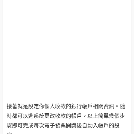
接著就是設定你個人收款的銀行帳戶相關資訊。隨
時都可以進系統更改收款的帳戶。以上簡單幾個步
驟即可完成每次電子發票開獎後自動入帳戶的設