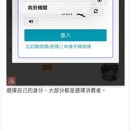
選擇自己的身分，大部分都是選擇消費者。