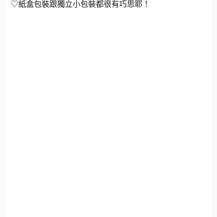
♡紙盒包裝跟獨立小包裝都很有巧思耶！