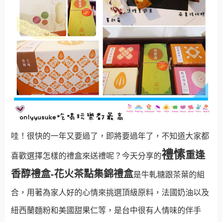
哇！很快的一年又要過了，即將要過年了，不知道大家都
禮愫
重逢
喜歡選擇怎樣的禮盒來送禮呢？今天分享的
香醇禮盒-花火茶點集錦
禮盒
是牛
軋糖跟茶葉的組
合，用著為家人好的心情來挑選頂級原料，法國奶油以及
紐西蘭麵粉和美國甜果仁等，是台中很有人情味的伴手