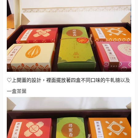
♡上開蓋的設計，裡面擺放著四盒不同口味的
牛軋糖以及
一盒茶葉