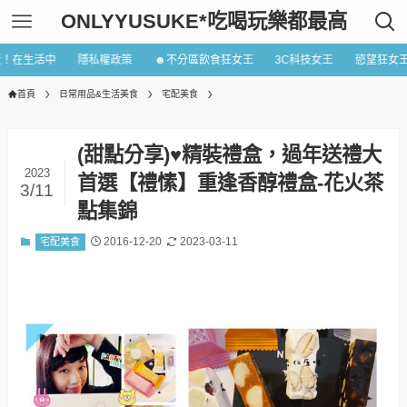
ONLYYUSUKE*吃喝玩樂都最高
近！在生活中
隱私權政策
☻不分區飲食狂女王
3C科技女王
慾望狂女
首頁
日常用品&生活美食
宅配美食
(甜點分享)♥精裝禮盒，過年送禮大
2023
首選【禮愫】重逢香醇禮盒-花火茶
3/11
點集錦
2016-12-20
2023-03-11
宅配美食