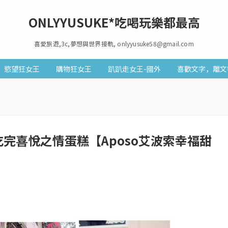
ONLYYUSUKE*吃喝玩樂都最高
喜愛旅遊,3c,夢想與世界接軌, onlyyusuke58@gmail.com
慾望狂女王
購物狂女王
趴趴走女王-國外
喜歡文字，離文
吃完喜悅之情蛋糕【Aposo艾波索幸福甜