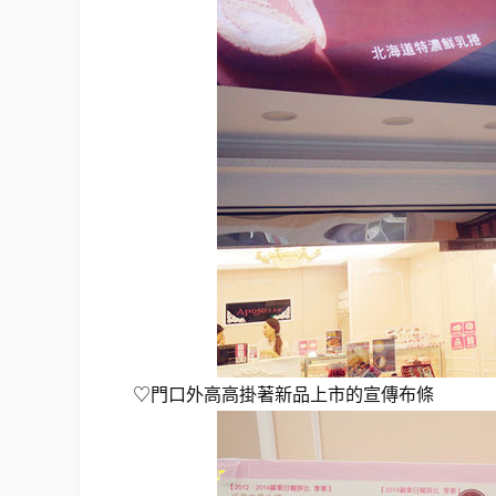
♡門口外高高掛著新品上市的宣傳布條