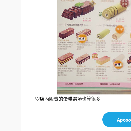
♡店內販賣的蛋糕選項也算很多
Apo