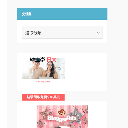
分類
分
類
線上學
日文