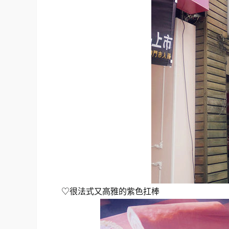
♡很法式又高雅的紫色扛棒