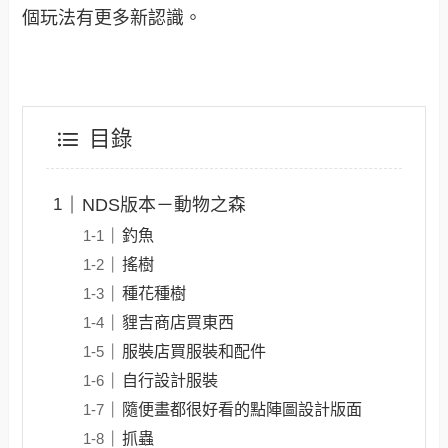
個玩法有更多新認識。
目錄
NDS版本－動物之森
釣魚
搖樹
種花種樹
貍吉商店買東西
服裝店買服裝和配件
自行設計服裝
隨便畫都很好看的點陣圖設計版面
抓蟲