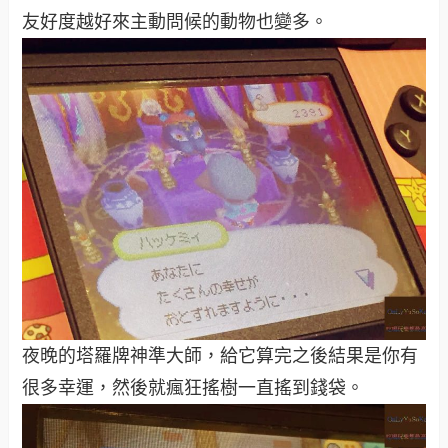
友好度越好來主動問候的動物也變多。
夜晚的塔羅牌神準大師，給它算完之後結果是你有
很多幸運，然後就瘋狂搖樹一直搖到錢袋。