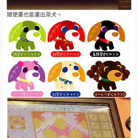
隨便畫也能畫出茶犬。