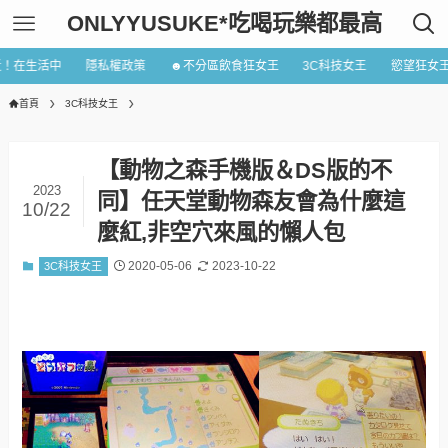
ONLYYUSUKE*吃喝玩樂都最高
近！在生活中
隱私權政策
☻不分區飲食狂女王
3C科技女王
慾望狂女
首頁
3C科技女王
【動物之森手機版＆DS版的不
2023
同】任天堂動物森友會為什麼這
10/22
麼紅,非空穴來風的懶人包
2020-05-06
2023-10-22
3C科技女王