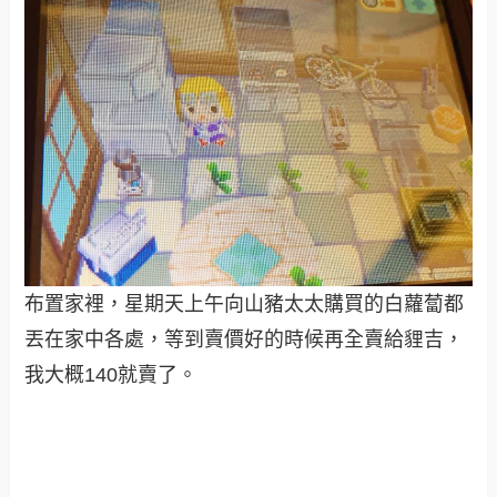
布置家裡，星期天上午向山豬太太購買的白蘿蔔都
丟在家中各處，等到賣價好的時候再全賣給貍吉，
我大概140就賣了。