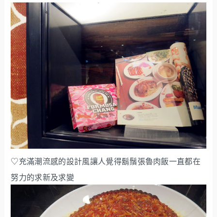
♡充滿潮流感的設計風讓人覺得鬍鬚張魯肉飯一直都在
努力的求新及求變