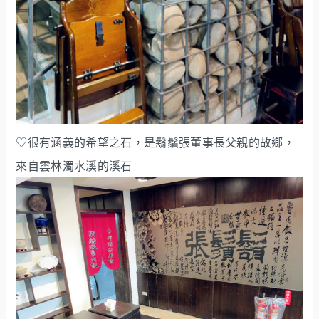
♡很有涵義的希望之石，是鬍鬚張董事長父親的故鄉，
來自雲林濁水溪的溪石