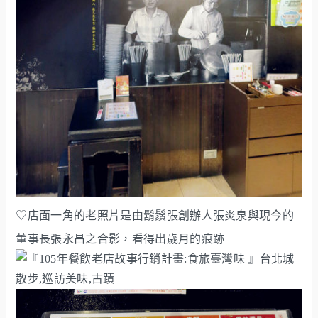
♡店面一角的老照片是由鬍鬚張創辦人張炎泉與現今的
董事長張永昌之合影，看得出歲月的痕跡