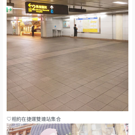
♡相約在捷運雙連站集合