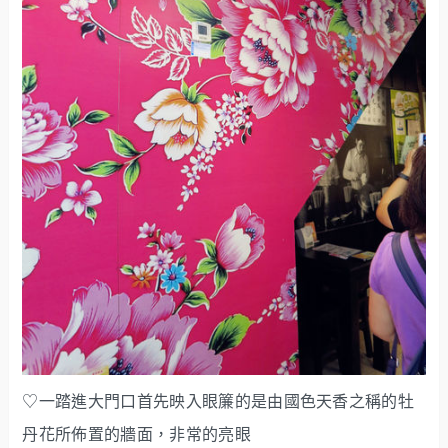
♡一踏進大門口首先映入眼簾的是由國色天香之稱的牡
丹花所佈置的牆面，非常的亮眼