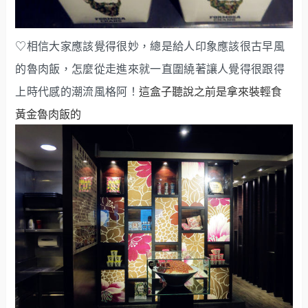
♡相信大家應該覺得很妙，總是給人印象應該很古早風
的魯肉飯，怎麼從走進來就一直圍繞著讓人覺得很跟得
上時代感的潮流風格阿！
這盒子聽說之前是拿來裝輕食
黃金魯肉飯的