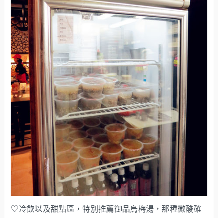
♡冷飲以及甜點區，特別推薦御品烏梅湯，那種微酸確