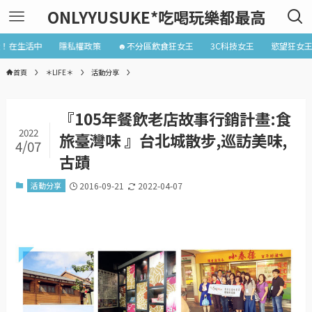
ONLYYUSUKE*吃喝玩樂都最高
近！在生活中
隱私權政策
☻不分區飲食狂女王
3C科技女王
慾望狂女
首頁
＊LIFE＊
活動分享
『105年餐飲老店故事行銷計畫:食
2022
旅臺灣味 』台北城散步,巡訪美味,
4/07
古蹟
活動分享
2016-09-21
2022-04-07