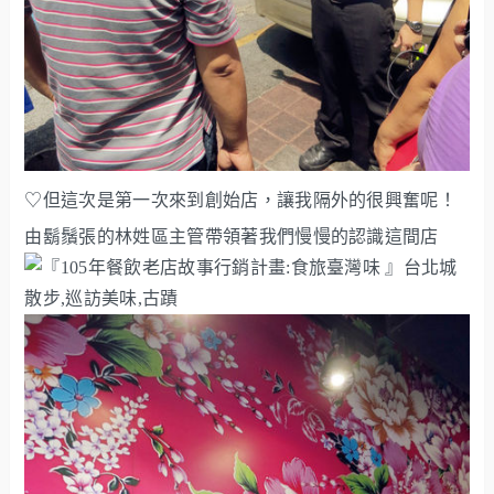
♡但這次是第一次來到創始店，讓我隔外的很興奮呢！
由
鬍鬚張
的林姓區主管帶領著我們慢慢的認識這間店