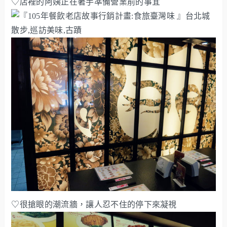
♡店裡的阿姨正在著手準備營業前的事宜
♡很搶眼的潮流牆，讓人忍不住的停下來凝視