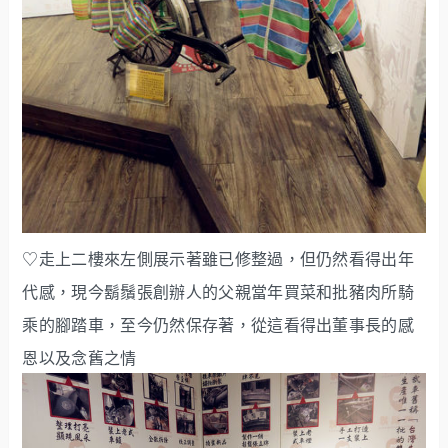
♡走上二樓來左側展示著雖已修整過，但仍然看得出年
代感，現今鬍鬚張創辦人的父親當年買菜和批豬肉所騎
乘的腳踏車，至今仍然保存著，從這看得出董事長的感
恩以及念舊之情