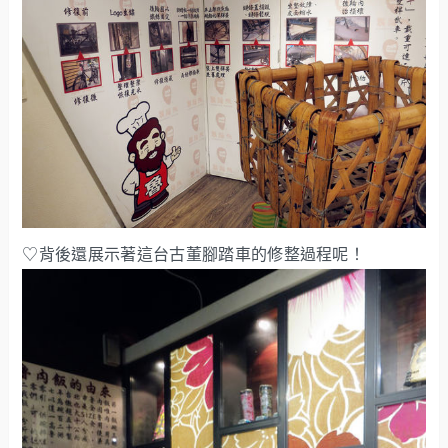
♡背後還展示著這台古董腳踏車的修整過程呢！