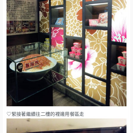
♡緊接著繼續往二樓的裡邊用餐區走