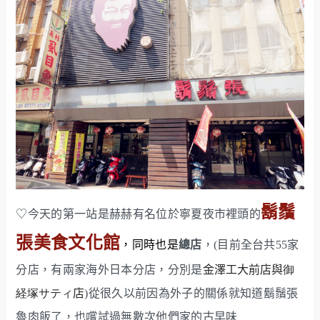
鬍鬚
♡今天的第一站是赫赫有名位於寧夏夜市裡頭的
張美食文化館
，同時也是
總店
，(目前全台共55家
分店，有兩家海外日本分店，分別是
金澤工大前店與
御
経塚サティ
店
)從很久以前因為外子的關係就知道鬍鬚張
魯肉飯了，也嚐試過無數次他們家的古早味