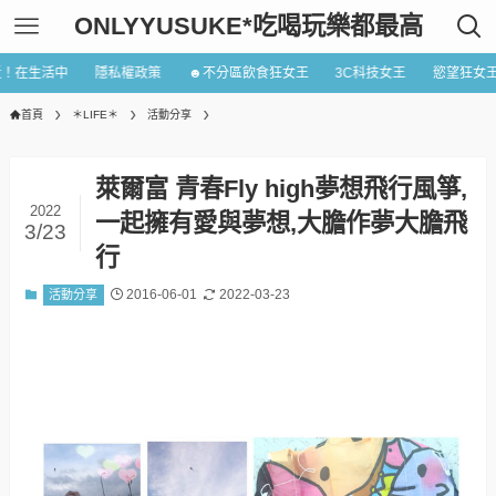
ONLYYUSUKE*吃喝玩樂都最高
近！在生活中
隱私權政策
☻不分區飲食狂女王
3C科技女王
慾望狂女
首頁
＊LIFE＊
活動分享
萊爾富 青春Fly high夢想飛行風箏,
2022
一起擁有愛與夢想,大膽作夢大膽飛
3/23
行
2016-06-01
2022-03-23
活動分享