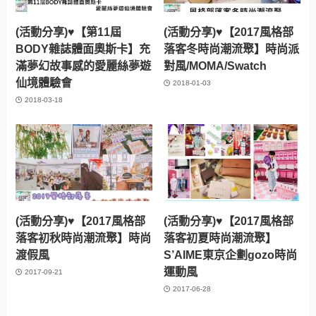
(活動分享)♥【第11屆
(活動分享)♥【2017風格部
BODY雜誌體面奧斯卡】充
落客冬時尚潮流聚】時尚派
滿夢幻故事感的愛麗絲夢遊
對風/MOMA/Swatch
仙境體驗會
2018-01-03
2018-03-18
(活動分享)♥【2017風格部
(活動分享)♥【2017風格部
落客初秋時尚潮流聚】時尚
落客初夏時尚潮流聚】
渡假風
S’AIME東京企劃gozo時尚
運動風
2017-09-21
2017-06-28