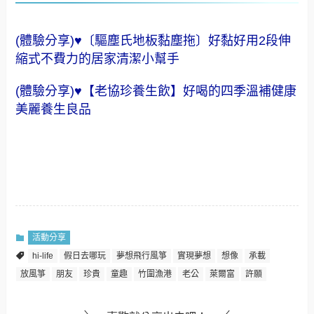
(體驗分享)♥〔驅塵氏地板黏塵拖〕好黏好用2段伸
縮式不費力的居家清潔小幫手
(體驗分享)♥【老協珍養生飲】好喝的四季溫補健康
美麗養生良品
活動分享
hi-life
假日去哪玩
夢想飛行風箏
實現夢想
想像
承載
放風箏
朋友
珍貴
童趣
竹圍漁港
老公
萊爾富
許願