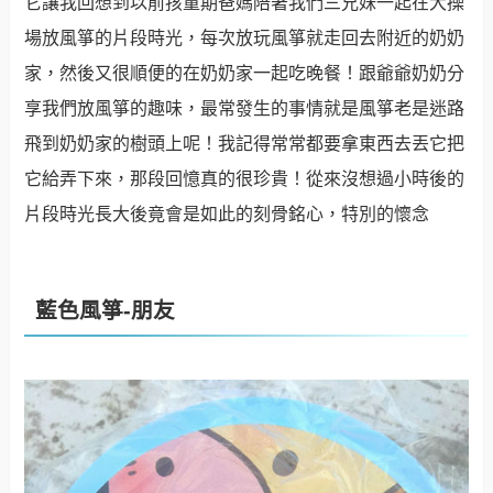
它讓我回想到以前孩童期爸媽陪著我們三兄妹一起在大操
場放風箏的片段時光，每次放玩風箏就走回去
附近的奶奶
家，然後又很順便的在奶奶家一起吃晚餐！跟爺爺奶奶分
享我們放風箏的趣味，最常發生的事情就是
風箏老是迷路
飛到奶奶家的樹頭上呢！我記得常常都要拿東西去丟它把
它給弄下來，那段回憶真的很珍貴！從來沒
想過小時後的
片段時光長大後竟會是如此的刻骨銘心，特別的懷念
藍色風箏-朋友