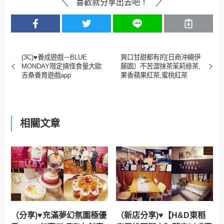
喜歡就分享出去吧！
(3C)♥養成遊戲－BLUE
爽口甘甜都有的[日商沖繩伊
MONDAY限定搞怪食量大歐
藤園〕不苦澀抹茶茉莉綠茶,
吉桑養育遊戲app
果香蘋果紅茶,蜜桃紅茶
相關文章
（分享)♥充滿夢幻氛圍極優
（新店分享)♥【H&D東稻