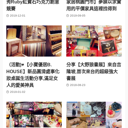
秀Ruby紅寶石巧克力創意
家居桃園門市】夢寐以求實
競賽
用的平價家具這裡找得到
2019-12-01
2019-09-05
（活動)♥【小寶優居B.
分享【大野狼書展】來自吉
HOUSE】新品圓滑處事化
隆坡,首次來台的超級強大
妝桌誕生活動分享,滿足女
書展
人的愛美神具
2018-08-23
2019-01-02