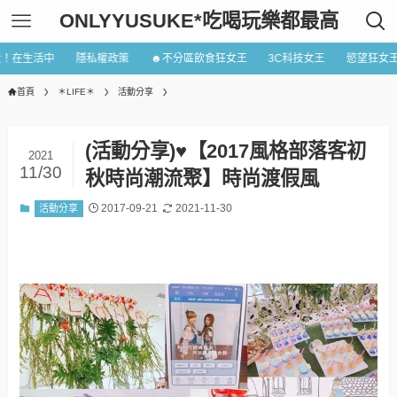
ONLYYUSUKE*吃喝玩樂都最高
近！在生活中
隱私權政策
☻不分區飲食狂女王
3C科技女王
慾望狂女
首頁
＊LIFE＊
活動分享
(活動分享)♥【2017風格部落客初
2021
11/30
秋時尚潮流聚】時尚渡假風
2017-09-21
2021-11-30
活動分享