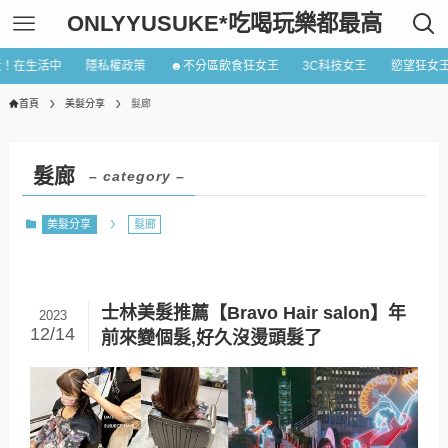
ONLYYUSUKE*吃喝玩樂都最高
近！在生活中
隱私權政策
☻不分區飲食狂女王
3C科技女王
慾望狂女
首頁
美髮分享
髮廊
髮廊
– category –
美髮分享
髮廊
士林美髮推薦【Bravo Hair salon】年
2023
12/14
前來變個髮,好久沒燙頭髮了