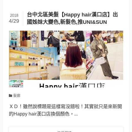
台中北區美髮【Happy hair漢口店】出
2018
4/29
國姊妹大變色,新髮色,推UNI&SUN
髮廊
ＸＤ！雖然說標題是這樣寫沒錯啦！其實就只是來新開
的Happy hair漢口店換個顏色，...