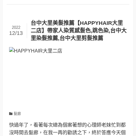
台中大里美髮推薦【HAPPYHAIR大里
2022
二店】帶家人染質感髮色,跳色染,台中大
12/13
里染髮推薦,台中大里剪髮推薦
髮廊
快過年了，看著每次總為個案著想的心理師老妹忙到都
沒時間去髮廊，在我一再的勸誘之下，終於答應今天個