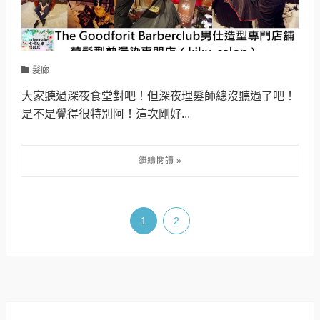
髮廊
大家聽過深夜食堂對吧！但深夜理髮師總沒聽過了吧！
是不是覺得很特別阿！這次剛好...
1
2