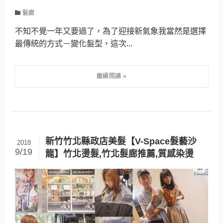
髮廊
不知不覺一年又要過了，為了迎接新氣象我當然是選擇
最傳統的方式－變化髮型，這次...
新竹竹北縣政店美髮【V-Space髮藝沙
2018
9/19
龍】竹北燙髮,竹北髮廊推薦,質感染燙