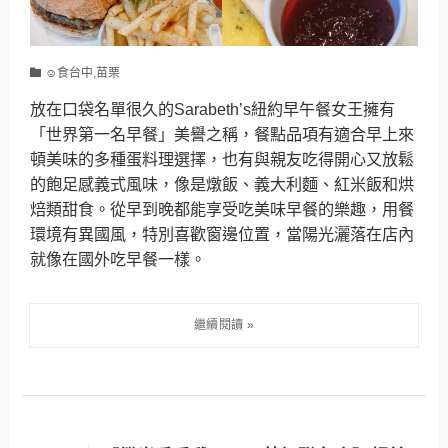
☺食台中,苗栗
放在口袋名單很久的Sarabeth’s紐約早午餐女王擁有
「世界第一名早餐」美譽之稱，餐點品項有適合早上來
頓美味的多種蛋料理選擇，也有與親友吃得開心又放鬆
的飽足感義式風味，像是燉飯、義大利麵、紅米飯和烘
焙類甜食。從早到晚都能享受吃美味早餐的樂趣，用餐
環境有異國風，特別喜歡窗邊位置，當陽光灑落在店內
就像在國外吃早餐一樣。