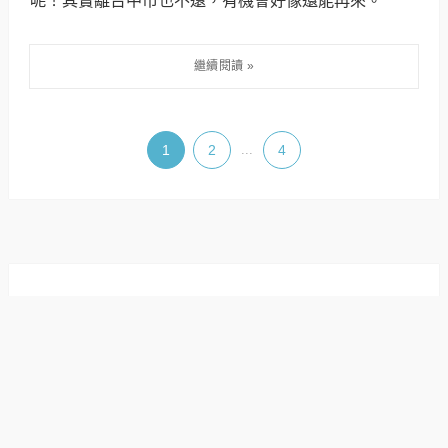
1
2
...
4