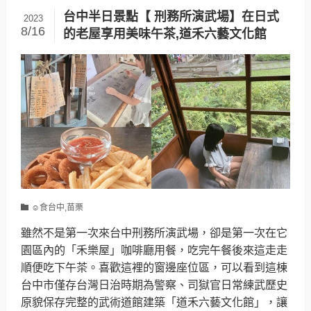
台中半日景點【 刑務所演武場】在日式
2023
8/16
的老屋享用美味午茶,道禾六藝文化館
☺食台中,苗栗
雖然不是第一次來台中刑務所演武場，卻是第一次在它
園區內的「禾樂屋」咖啡廳用餐，吃完午餐後來這走走
順便吃下午茶。喜歡這裡的窗邊座位區，可以看到這棟
台中市僅存台灣日治時期為警察、司獄官日常練武歷史
原貌保存完整的武術道館建築「道禾六藝文化館」，讓