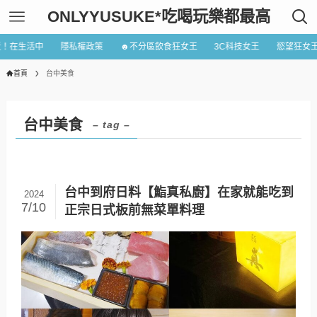
ONLYYUSUKE*吃喝玩樂都最高
近！在生活中
隱私權政策
☻不分區飲食狂女王
3C科技女王
慾望狂女
首頁
台中美食
台中美食
– tag –
台中到府日料【鮨真私廚】在家就能吃到
2024
7/10
正宗日式板前無菜單料理