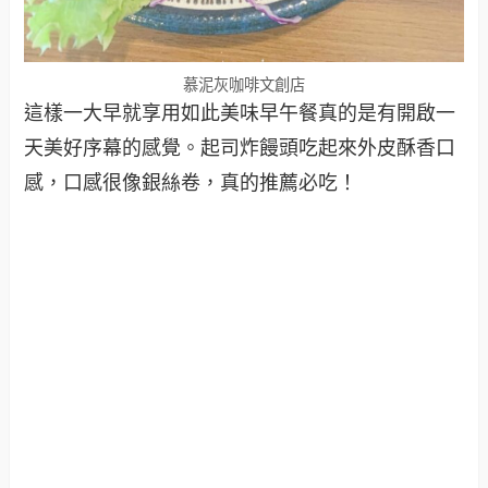
慕泥灰咖啡文創店
這樣一大早就享用如此美味早午餐真的是有開啟一
天美好序幕的感覺。起司炸饅頭吃起來外皮酥香口
感，口感很像銀絲卷，真的推薦必吃！