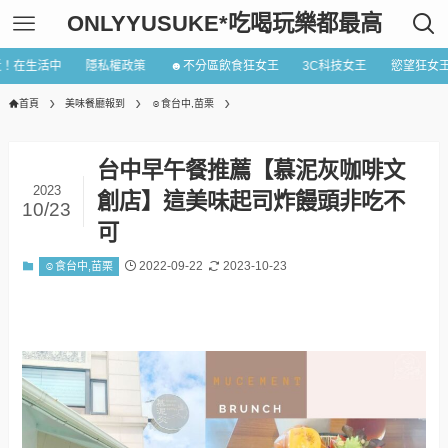
ONLYYUSUKE*吃喝玩樂都最高
近！在生活中
隱私權政策
☻不分區飲食狂女王
3C科技女王
慾望狂女
首頁
美味餐廳報到
☺食台中,苗栗
台中早午餐推薦【慕泥灰咖啡文
2023
創店】這美味起司炸饅頭非吃不
10/23
可
2022-09-22
2023-10-23
☺食台中,苗栗