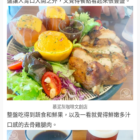
盤讓人胃口大開之外，又覺得餐點看起來很豐盛。
慕泥灰咖啡文創店
整盤吃得到蔬食和鮮果，以及一看就覺得鮮嫩多汁
口感的去骨雞腿肉。