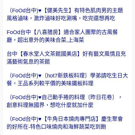
（FoOd台中)♥【健美先生】有特色肌肉男的主題
風格滷味，激炸滷味好吃涮嘴，吃完還想再吃
FoOd台中【八喜膳房】適合家人團聚的古風餐
廳，超出意外的美味合菜,上海菜
台中【春水堂人文茶館國美店】好有藝文風情且充
滿藝術氣息的茶館
（FoOd台中)♥〔hot7新鉄板料理〕學弟請吃生日大
餐，王品系列較平價的美味鐵板料理
（FoOd台中)♥自己動手捲的料理〔昨日花卷〕，
創意料理無國界，想吃什麼就加什麼
（FoOd台中)♥【牛角日本燒肉專門店】慶生聚會
的好所在-特色口味燒肉和海鮮蔬菜吃到飽