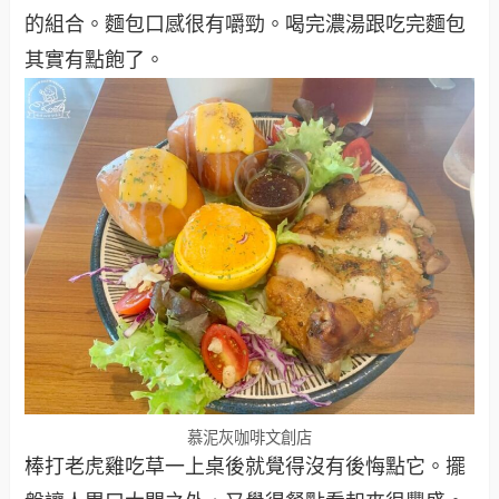
的組合。麵包口感很有嚼勁。喝完濃湯跟吃完麵包
其實有點飽了。
慕泥灰咖啡文創店
棒打老虎雞吃草一上桌後就覺得沒有後悔點它。擺