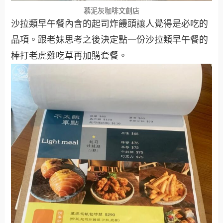
慕泥灰咖啡文創店
沙拉類早午餐內含的起司炸饅頭讓人覺得是必吃的
品項。跟老妹思考之後決定點一份沙拉類早午餐的
棒打老虎雞吃草再加購套餐。