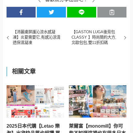
【沛麗膚屏護沁涼水感凝
【GASTON LUGA後背包
凍】炎夏需要它,有感沁涼清
CLASSY 】時尚簡約大方,
透保濕凝凍
北歐包包,雙11折扣碼
相關文章
2025日本代購【Letao 樂
萊爾富【monomill】你可
淘】出貨快品質也超讚,買
能不知道這裡也有很多日本