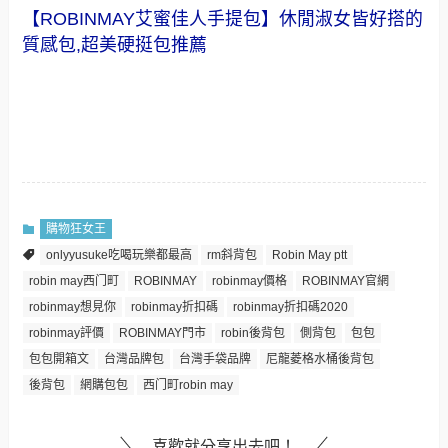
【ROBINMAY艾蜜佳人手提包】休閒淑女皆好搭的
質感包,超美硬挺包推薦
購物狂女王
onlyyusuke吃喝玩樂都最高
rm斜背包
Robin May ptt
robin may西门町
ROBINMAY
robinmay價格
ROBINMAY官網
robinmay想見你
robinmay折扣碼
robinmay折扣碼2020
robinmay評價
ROBINMAY門市
robin後背包
側背包
包包
包包開箱文
台灣品牌包
台灣手袋品牌
尼龍菱格水桶後背包
後背包
網購包包
西门町robin may
喜歡就分享出去吧！