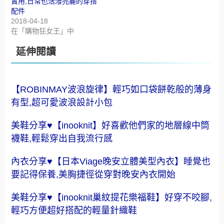
實用,日常也活潑亮麗的穿搭
配件
2018-04-18
在「購物狂女王」中
延伸閱讀
【ROBINMAY波浪旋律】輕巧如口袋餅乾般的薄身
有型,超可愛波浪設計小包
美鞋分享♥【inooknit】好喜歡他們家的地層線中筒
襪鞋,輕鬆穿出自我流行感
內衣分享♥【日本Viage晚安立體美型內衣】睡覺也
要記得保養,美胸捷徑從穿對晚安內衣開始
美鞋分享♥【inooknit巢紋提花樂福鞋】好穿不咬腳,
輕巧方便超好搭配的輕量針織鞋