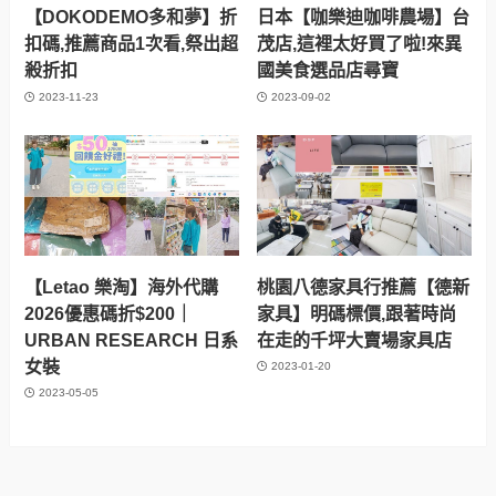
【DOKODEMO多和夢】折
日本【咖樂迪咖啡農場】台
扣碼,推薦商品1次看,祭出超
茂店,這裡太好買了啦!來異
殺折扣
國美食選品店尋寶
2023-11-23
2023-09-02
【Letao 樂淘】海外代購
桃園八德家具行推薦【德新
2026優惠碼折$200｜
家具】明碼標價,跟著時尚
URBAN RESEARCH 日系
在走的千坪大賣場家具店
女裝
2023-01-20
2023-05-05