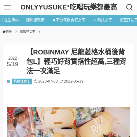
ONLYYUSUKE*吃喝玩樂都最高
近！在生活中
隱私權政策
☻不分區飲食狂女王
3C科技女王
慾望狂女
首頁
購物狂女王
【ROBINMAY 尼龍菱格水桶後背
2022
包L】輕巧好背實搭性超高,三種背
5/19
法一次滿足
2020-07-08
2022-05-19
購物狂女王