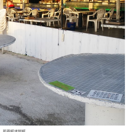
那兩蚵烤鮮蚵