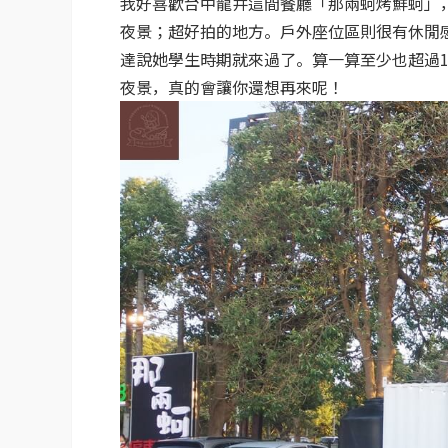
我好喜歡台中龍井這間餐廳「那兩蚵烤鮮蚵」
夜景；超好拍的地方。戶外座位區則很有休閒
達說她學生時期就來過了。算一算至少也超過
夜景，真的會讓你還想再來呢！