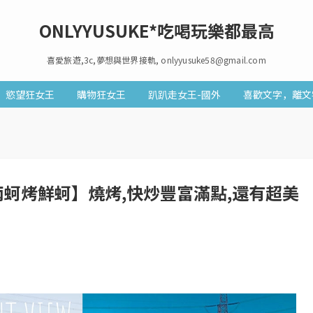
ONLYYUSUKE*吃喝玩樂都最高
喜愛旅遊,3c,夢想與世界接軌, onlyyusuke58@gmail.com
慾望狂女王
購物狂女王
趴趴走女王-國外
喜歡文字，離文
蚵烤鮮蚵】燒烤,快炒豐富滿點,還有超美