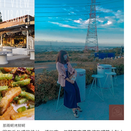
那兩蚵烤鮮蚵