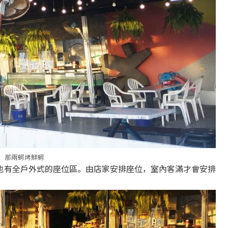
那兩蚵烤鮮蚵
也有全戶外式的座位區。由店家安排座位，室內客滿才會安排