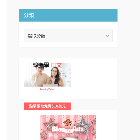
分類
分
類
線上學
日文