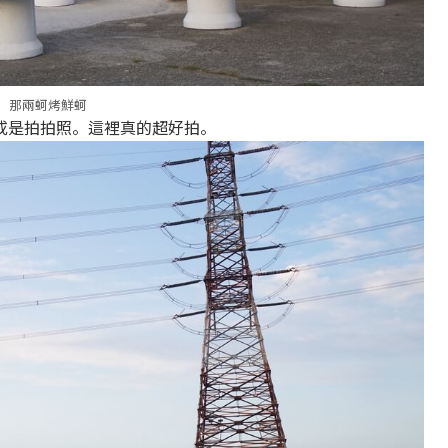
那兩蚵烤鮮蚵
或是拍拍照。這裡真的超好拍。