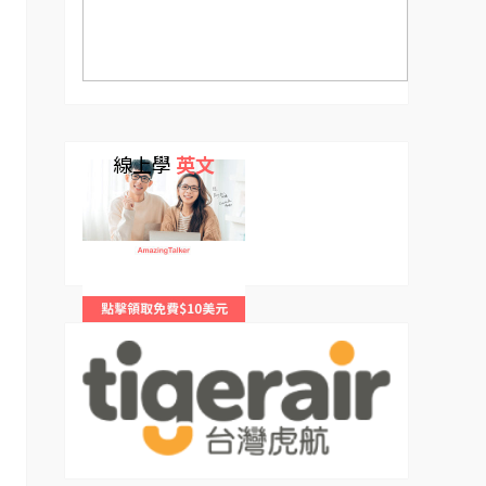
線上學
英文