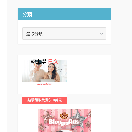
分類
分
類
線上學
日文