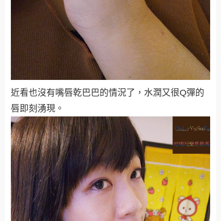
近看也沒有嘴唇乾巴巴的情況了，水潤又很Q彈的
唇即刻湧現。