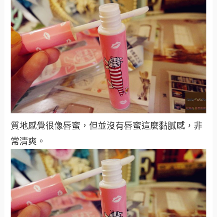
質地感覺很像唇蜜，但並沒有唇蜜這麼黏膩感，非
常清爽。