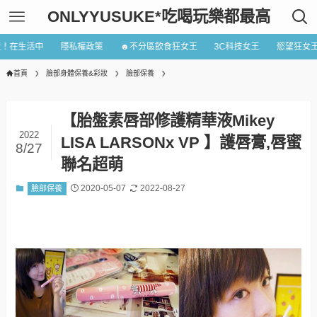
ONLYYUSUKE*吃喝玩樂都最高
近！在生活中
隱私權政策
☻不分區飲食狂女王
3C科技女王
慾望狂女
首頁
臉部身體保養&彩妝
臉部保養
【胎盤素唇部修護精華液Mikey
2022
LISA LARSONx VP 】護唇膏,唇蜜
8/27
聯名超萌
2020-05-07
2022-08-27
臉部保養