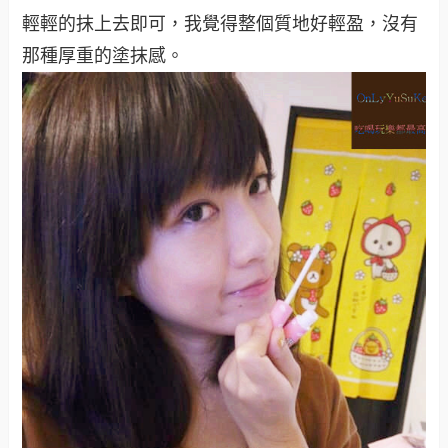
輕輕的抹上去即可，我覺得整個質地好輕盈，沒有
那種厚重的塗抹感。