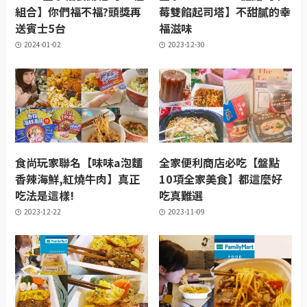
組合】你們福不福?頭獎再
莓雙餡起司塔】不甜膩的幸
送賓士5台
福滋味
2024-01-02
2023-12-30
食尚玩家聯名【味味a泡麵
全家便利商店必吃【盤點
香辣海鮮,紅燒牛肉】真正
10項全家美食】都這麼好
吃法是這樣!
吃真難選
2023-12-22
2023-11-09