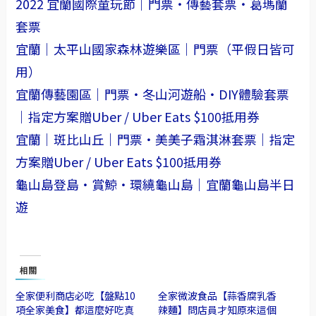
2022 宜蘭國際童玩節｜門票・傳藝套票・葛瑪蘭
套票
宜蘭｜太平山國家森林遊樂區｜門票（平假日皆可
用）
宜蘭傳藝園區｜門票・冬山河遊船・DIY體驗套票
｜指定方案贈Uber / Uber Eats $100抵用券
宜蘭｜斑比山丘｜門票・美美子霜淇淋套票｜指定
方案贈Uber / Uber Eats $100抵用券
龜山島登島・賞鯨・環繞龜山島｜宜蘭龜山島半日
遊
相關
全家便利商店必吃【盤點10
全家微波食品【蒜香腐乳香
項全家美食】都這麼好吃真
辣麵】問店員才知原來這個