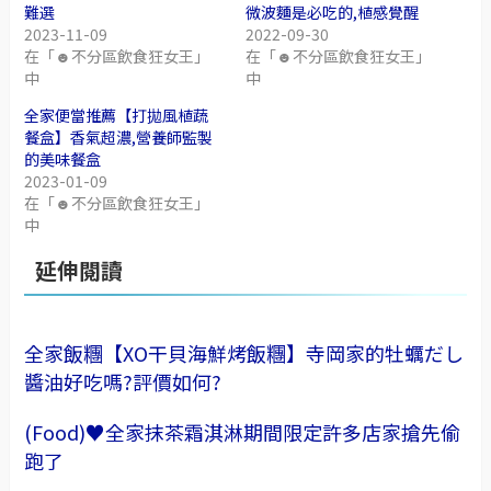
難選
微波麵是必吃的,植感覺醒
2023-11-09
2022-09-30
在「☻不分區飲食狂女王」
在「☻不分區飲食狂女王」
中
中
全家便當推薦【打拋風植蔬
餐盒】香氣超濃,營養師監製
的美味餐盒
2023-01-09
在「☻不分區飲食狂女王」
中
延伸閱讀
全家飯糰【XO干貝海鮮烤飯糰】寺岡家的牡蠣だし
醬油好吃嗎?評價如何?
(Food)♥全家抹茶霜淇淋期間限定許多店家搶先偷
跑了