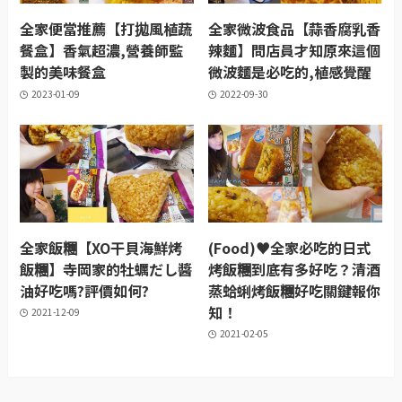
全家便當推薦【打拋風植蔬
全家微波食品【蒜香腐乳香
餐盒】香氣超濃,營養師監
辣麵】問店員才知原來這個
製的美味餐盒
微波麵是必吃的,植感覺醒
2023-01-09
2022-09-30
全家飯糰【XO干貝海鮮烤
(Food)♥全家必吃的日式
飯糰】寺岡家的牡蠣だし醬
烤飯糰到底有多好吃？清酒
油好吃嗎?評價如何?
蒸蛤蜊烤飯糰好吃關鍵報你
知！
2021-12-09
2021-02-05