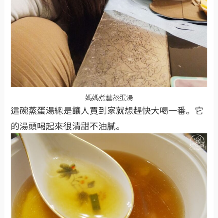
媽媽煮藝蒸蛋湯
這碗蒸蛋湯總是讓人買到家就想趕快大喝一番。它
的湯頭喝起來很清甜不油膩。