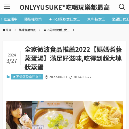
ONLYYUSUKE*吃喝玩樂都最高
近！在生活中
隱私權政策
☻不分區飲食狂女王
3C科技女王
慾望狂女
首頁
美味餐廳報到
☻不分區飲食狂女王
全家微波食品推薦2022【媽媽煮藝
2024
蒸蛋湯】滿足好滋味,吃得到超大塊
3/27
狀蒸蛋
☻不分區飲食狂女王
2022-08-01
2024-03-27