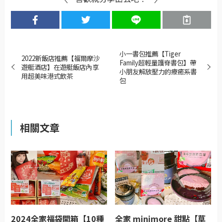
小一書包推薦【Tiger
2022新飯店推薦【福爾摩沙
Family超輕量護脊書包】帶
遊艇酒店】在遊艇飯店內享
小朋友解放壓力的療癒系書
用超美味港式飲茶
包
相關文章
2024全家福袋開箱【10種
全家 minimore 甜點【草