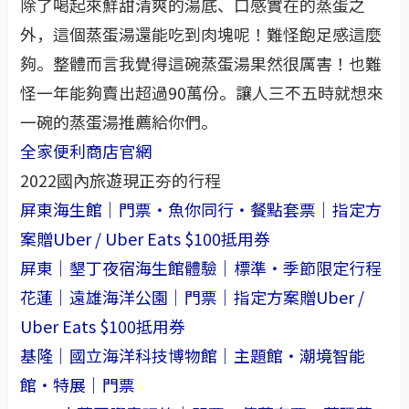
除了喝起來鮮甜清爽的湯底、口感實在的蒸蛋之
外，這個蒸蛋湯還能吃到肉塊呢！難怪飽足感這麼
夠。整體而言我覺得這碗蒸蛋湯果然很厲害！也難
怪一年能夠賣出超過90萬份。讓人三不五時就想來
一碗的蒸蛋湯推薦給你們。
全家便利商店官網
2022國內旅遊現正夯的行程
屏東海生館｜門票・魚你同行・餐點套票｜指定方
案贈Uber / Uber Eats $100抵用券
屏東｜墾丁夜宿海生館體驗｜標準・季節限定行程
花蓮｜遠雄海洋公園｜門票｜指定方案贈Uber /
Uber Eats $100抵用券
基隆｜國立海洋科技博物館｜主題館・潮境智能
館・特展｜門票