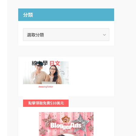
分類
分
類
線上學
日文