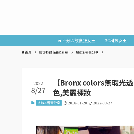
☻不分區飲食狂女王
3C科技女王
首頁
臉部身體保養&彩妝
底妝&唇膏分享
【Bronx colors
2022
8/27
色,美麗裸妝
底妝&唇膏分享
2018-01-20
2022-08-27