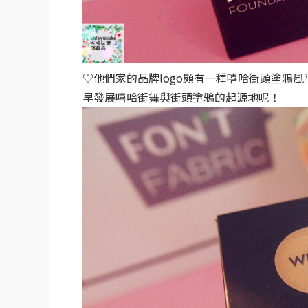
♡
他們家的品牌logo頗有一種嘻哈街頭塗鴉
早發展嘻哈街舞與街頭塗鴉的起源地呢！