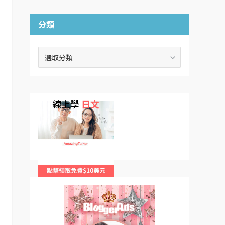
分類
分
類
線上學
日文