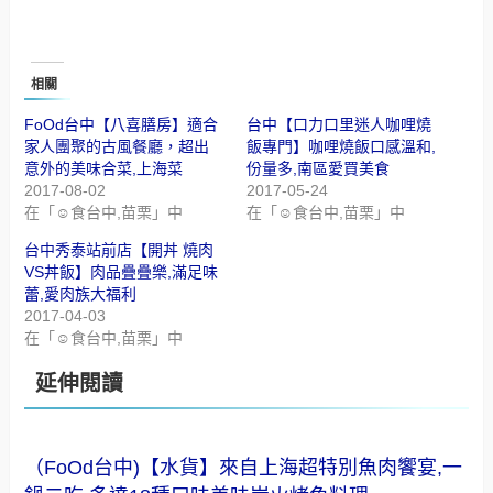
相關
FoOd台中【八喜膳房】適合
台中【口力口里迷人咖哩燒
家人團聚的古風餐廳，超出
飯專門】咖哩燒飯口感溫和,
意外的美味合菜,上海菜
份量多,南區愛買美食
2017-08-02
2017-05-24
在「☺食台中,苗栗」中
在「☺食台中,苗栗」中
台中秀泰站前店【開丼 燒肉
VS丼飯】肉品疊疊樂,滿足味
蕾,愛肉族大福利
2017-04-03
在「☺食台中,苗栗」中
延伸閱讀