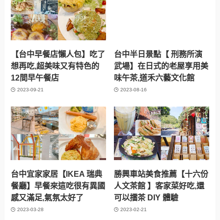
【台中早餐店懶人包】吃了
台中半日景點【 刑務所演
想再吃,超美味又有特色的
武場】在日式的老屋享用美
12間早午餐店
味午茶,道禾六藝文化館
2023-09-21
2023-08-16
台中宜家家居【IKEA 瑞典
勝興車站美食推薦【十六份
餐廳】早餐來這吃很有異國
人文茶館 】客家菜好吃,還
感又滿足,氣氛太好了
可以擂茶 DIY 體驗