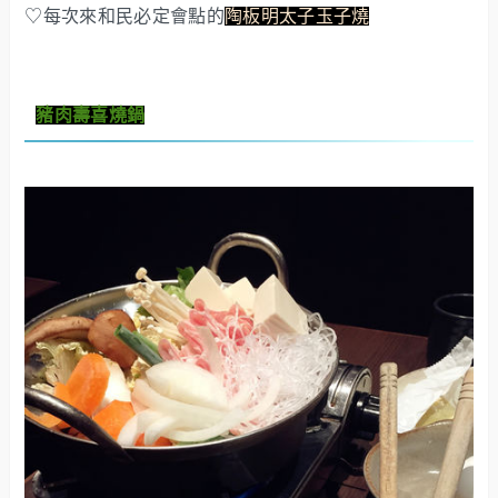
♡每次來和民必定會點的
陶板明太子玉子燒
豬肉壽喜燒鍋