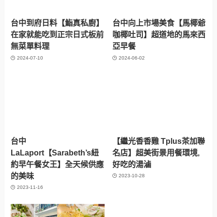
台中到府日料【鮨真私廚】
台中向上市場美食【馬椰爺
在家就能吃到正宗日式板前
咖椰吐司】超道地的馬來西
無菜單料理
亞早餐
2024-07-10
2024-06-02
台中
【繼光香香雞 Tplus茶加聯
LaLaport【Sarabeth’s紐
名店】超美街景用餐環境,
約早午餐女王】全天候供應
好吃的湯滷
的美味
2023-10-28
2023-11-16