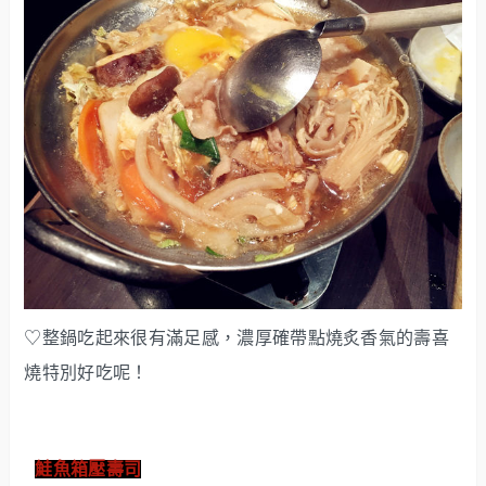
♡整鍋吃起來很有滿足感，濃厚確帶點燒炙香氣的壽喜
燒特別好吃呢！
鮭魚箱壓壽司