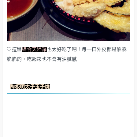
♡這盤
綜合天婦羅
也太好吃了吧！每一口外皮都是酥酥
脆脆的，吃起來也不會有油膩感
陶板明太子玉子燒