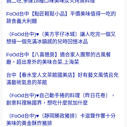
（FoOd台中)【水貨】來自上海超特別魚肉饗宴,一
鍋二吃,多達18種口味美味炭火烤魚料理
FoOd台中【點匠輕鬆小品】平價美味值得一吃的
蔬食義大利麵
（FoOd台中)♥〔美方芋仔冰城〕讓人吃完一個又
想接一個充滿冰鎮感的兒時回憶冰品
FoOd台中【八喜膳房】適合家人團聚的古風餐
廳，超出意外的美味合菜,上海菜
台中【春水堂人文茶館國美店】好有藝文風情且充
滿藝術氣息的茶館
（FoOd台中)♥自己動手捲的料理〔昨日花卷〕，
創意料理無國界，想吃什麼就加什麼
（FoOd台中)♥〔靜岡勝政豬排〕卡滋聲作響十分