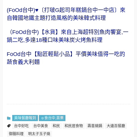
美味的黃金酥炸豬排
(FoOd台中)♥〔打啵G起司年糕鍋台中一中店〕來
自韓國地鐵主題打造風格的美味韓式料理
（FoOd台中)【水貨】來自上海超特別魚肉饗宴,一
鍋二吃,多達18種口味美味炭火烤魚料理
FoOd台中【點匠輕鬆小品】平價美味值得一吃的
蔬食義大利麵
美味餐廳報到
☺食台中,苗栗
台中好吃
台中美食
和民
和民居食物
壽喜燒鍋
大遠百餐廳