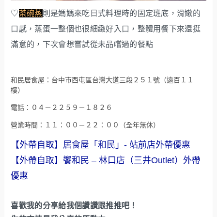
♡
茶碗蒸
則是媽媽來吃日式料理時的固定班底，滑嫩的
口感，蒸蛋一整個也很細緻好入口，整體用餐下來還挺
滿意的，下次會想嘗試從未品嚐過的餐點
和民居食屋：台中市西屯區台灣大道三段２５１號（遠百１１
樓）
電話：０４－２２５９－１８２６
營業時間：１１：００－２２：００（全年無休）
【外帶自取】居食屋「和民」- 站前店外帶優惠
【外帶自取】饗和民 – 林口店（三井Outlet）外帶
優惠
喜歡我的分享給我個讚讚跟推推吧！