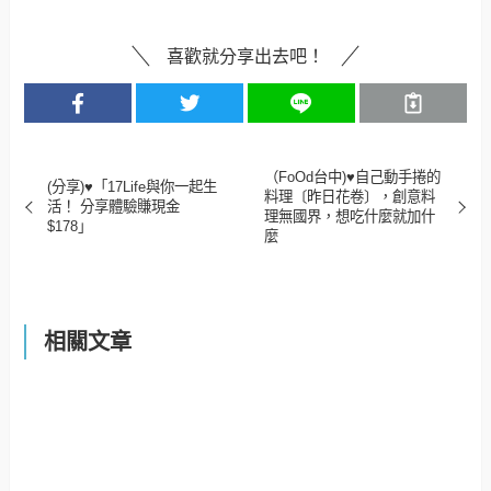
御膳料理
明太子玉子燒
喜歡就分享出去吧！
（FoOd台中)♥自己動手捲的
(分享)♥「17Life與你一起生
料理〔昨日花卷〕，創意料
活！ 分享體驗賺現金
理無國界，想吃什麼就加什
$178」
麼
相關文章