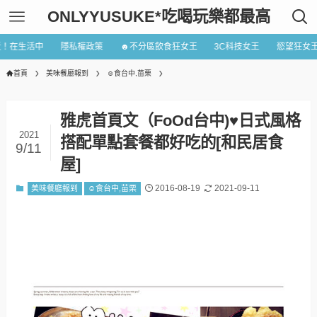
ONLYYUSUKE*吃喝玩樂都最高
近！在生活中
隱私權政策
☻不分區飲食狂女王
3C科技女王
慾望狂女
首頁
美味餐廳報到
☺食台中,苗栗
雅虎首頁文（FoOd台中)♥日式風格
2021
搭配單點套餐都好吃的[和民居食
9/11
屋]
2016-08-19
2021-09-11
美味餐廳報到
☺食台中,苗栗