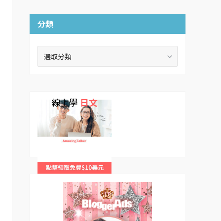
分類
分
類
線上學
日文