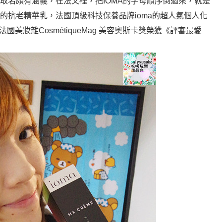
的取名頗有涵義，在法文裡，把IOMA的字母順序倒過來，就是
造的抗老精華乳，法國頂級科技保養品牌ioma的超人氣個人化
國美妝雜CosmétiqueMag 美容奧斯卡獎榮獲《評審最愛