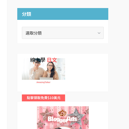
分類
分
類
線上學
日文