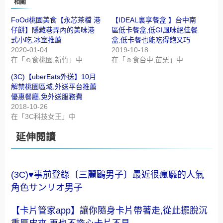
相關
FoOd桃園美食【永芯茶檔 港
【IDEAL裏享餐盒 】台中南
仔餅】隱藏巷弄內的美味港
區低卡餐盒,低GI風味絕佳餐
式小吃,冰室推薦
盒,低卡餐也能吃得飽又巧
2020-01-04
2019-10-18
在「☺食桃園,新竹」中
在「☺食台中,苗栗」中
(3C)【uberEats外送】10月
解禁桃園區域,外送平台推薦
優惠餐廳,免外送服務費
2018-10-26
在「3C科技女王」中
延伸閱讀
(3C)♥事前登錄〔三麗鷗男子〕最近很瘋靡的人氣
角色サンリオ男子
【卡片管家app】讓你隨身卡片帶著走,從此擺脫沉