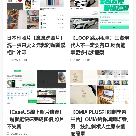
日本印照片【念念洗照片】
【LOOP 路朋租車】其實現
洗一張只要 2 元起的超質感
代人不一定要有車,反而能
相片沖印
享更多代步體驗
2025-10-18
2025-07-01
【EaseUS線上照片修復】
【OMIA PLUS訂閱制學習
1鍵就能快速完成修復,照片
平台】OMIA給你興趣培養,
不失真
第二技能,斜槓人生原來這
麼簡單
2025-03-31