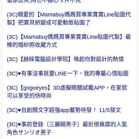
重厚皮夾,再也不擔心卡片不見
(3C)親愛的【Mamabuy媽媽買專業寶寶Line貼圖代
製】把寶貝妍變成可愛動態貼圖了
(3C)【Mamabuy媽媽買專業寶寶Line貼圖代製】最
棒的婚紗照收藏方式
(3C)【赫綵電腦設計學院】喚起你對設計的熱情
(3C)♥有事沒事就要LINE一下，我的專屬心情貼圖
(3C)【gogoeyes】3D虛擬眼鏡試戴APP，在家就
可以享受的快時尚
(3C)♥自創顏文字超強app蓄勢待發！ 11/5發文
(3C)♥事前登錄〔三麗鷗男子〕最近很瘋靡的人氣
角色サンリオ男子