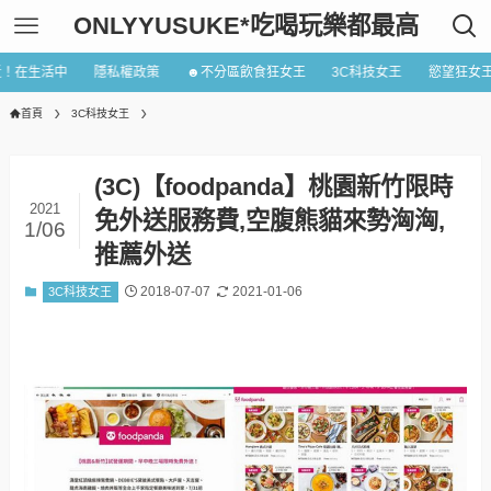
ONLYYUSUKE*吃喝玩樂都最高
近！在生活中
隱私權政策
☻不分區飲食狂女王
3C科技女王
慾望狂女
首頁
3C科技女王
(3C)【foodpanda】桃園新竹限時
2021
免外送服務費,空腹熊貓來勢洶洶,
1/06
推薦外送
2018-07-07
2021-01-06
3C科技女王