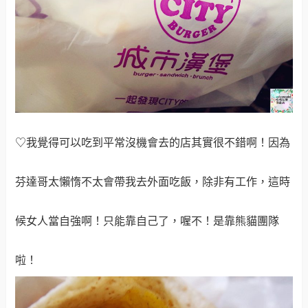
♡我覺得可以吃到平常沒機會去的店其實很不錯啊！因為
芬達哥太懶惰不太會帶我去外面吃飯，除非有工作，這時
候女人當自強啊！只能靠自己了，喔不！是靠熊貓團隊
啦！