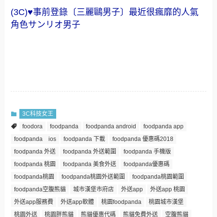
(3C)♥事前登錄〔三麗鷗男子〕最近很瘋靡的人氣
角色サンリオ男子
3C科技女王
foodora
foodpanda
foodpanda android
foodpanda app
foodpanda ios
foodpanda 下載
foodpanda 優惠碼2018
foodpanda 外送
foodpanda 外送範圍
foodpanda 手機版
foodpanda 桃園
foodpanda 美食外送
foodpanda優惠碼
foodpanda桃園
foodpanda桃園外送範圍
foodpanda桃園範圍
foodpanda空腹熊貓
城市漢堡市府店
外送app
外送app 桃園
外送app服務費
外送app軟體
桃園foodpanda
桃園城市漢堡
桃園外送
桃園胖熊貓
熊貓優惠代碼
熊貓免費外送
空腹熊貓