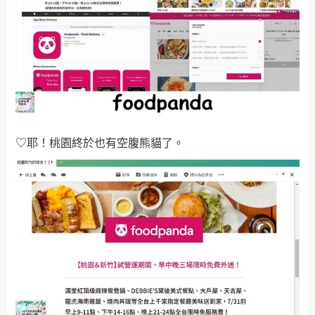
♡耶！桃園終於也有空腹熊貓了。