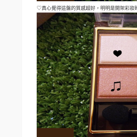
♡真心覺得這盤的質感超好，明明是開架彩妝