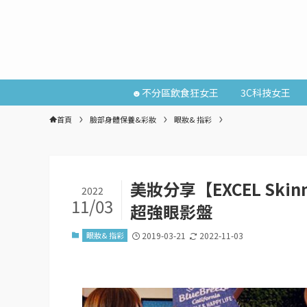
☻不分區飲食狂女王
3C科技女王
首頁
臉部身體保養&彩妝
眼妝& 指彩
美妝分享【EXCEL Skin
2022
11/03
超強眼影盤
眼妝& 指彩
2019-03-21
2022-11-03