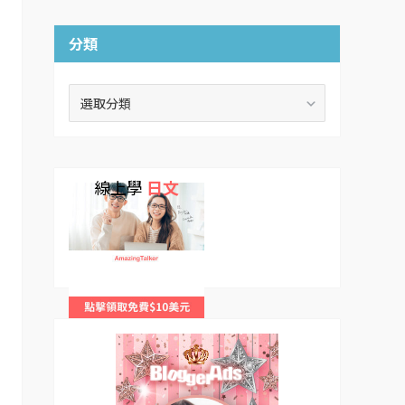
分類
分
類
線上學
日文