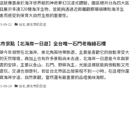
這就像置身於海洋世界般的神奇夢幻沉浸式體驗，園區總共分為四大區
且展示多達320種海洋生物，並能夠透過近距離觀察珊瑚礁和海洋生
進而感受到保育大自然生態的重要性。
25-09-22
台北,新北市趴趴走
北市景點【北海岸一日遊】全台唯一石門老梅綠石槽
跟今年很常在北海岸、東北角兩地帶旅遊，主要是喜歡它的放鬆享受大
的天然環境，再加上也有許多景點尚未去過，北海岸一日遊是今年與家
遊的安排，主要以金山、石門、野柳為主，光是這樣就能夠很輕鬆又充
遊玩，交通也很便利，若從台北市區出發車程不到一小時，在這裡你還
賞海岸步道、自然景觀，當然還有最重要的品嚐美味海鮮。
25-09-19
台北,新北市趴趴走