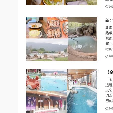
20
新
北海
熱帶
樣而
賞，
地的
20
【
「金
這種
以它
間溫
密的
20