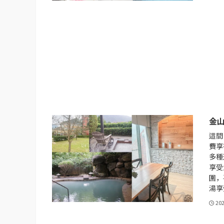
金
這間
費享
多種
享受
圍，
湯享
20