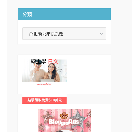
分類
分
類
線上學
日文