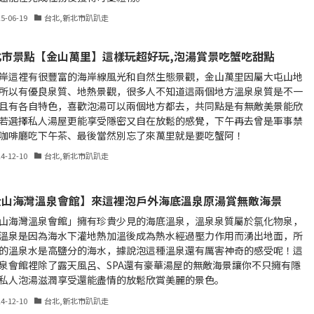
25-06-19
台北,新北市趴趴走
北市景點【金山萬里】這樣玩超好玩,泡湯賞景吃蟹吃甜點
岸這裡有很豐富的海岸線風光和自然生態景觀，金山萬里因屬大屯山地
所以有優良泉質、地熱景觀，很多人不知道這兩個地方溫泉泉質是不一
且有各自特色，喜歡泡湯可以兩個地方都去，共同點是有無敵美景能欣
若選擇私人湯屋更能享受隱密又自在放鬆的感覺，下午再去曾是軍事禁
咖啡廳吃下午茶、最後當然別忘了來萬里就是要吃蟹阿！
24-12-10
台北,新北市趴趴走
金山海灣溫泉會館】來這裡泡戶外海底溫泉原湯賞無敵海景
山海灣溫泉會館」擁有珍貴少見的海底溫泉，溫泉泉質屬於氯化物泉，
溫泉是因為海水下灌地熱加溫後成為熱水經過壓力作用而湧出地面，所
的溫泉水是高鹽分的海水，據說泡這種溫泉還有厲害神奇的感受呢！這
泉會館裡除了露天風呂、SPA還有豪華湯屋的無敵海景讓你不只擁有隱
私人泡湯滋潤享受還能盡情的放鬆欣賞美麗的景色。
24-12-10
台北,新北市趴趴走