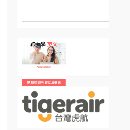
線上學
英文