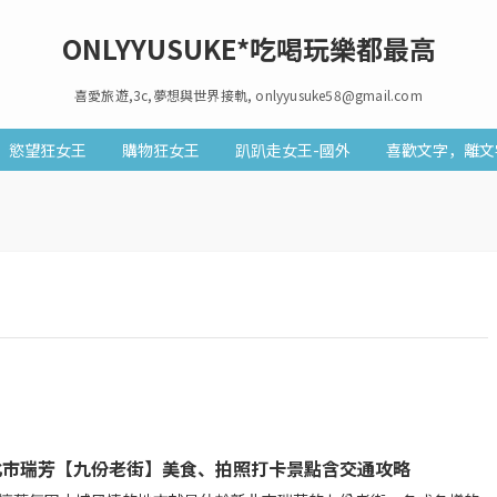
ONLYYUSUKE*吃喝玩樂都最高
喜愛旅遊,3c,夢想與世界接軌, onlyyusuke58@gmail.com
慾望狂女王
購物狂女王
趴趴走女王-國外
喜歡文字，離文
北市瑞芳【九份老街】美食、拍照打卡景點含交通攻略