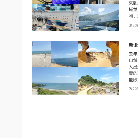
來到
域並
物，
20
新
去年
自然
人出
實的
能欣
20