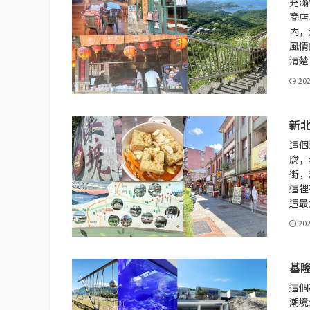
充滿
商店
內，
風情
清楚
20
新
這個
腐，
街，
這裡
這最
20
基
這個
潮境