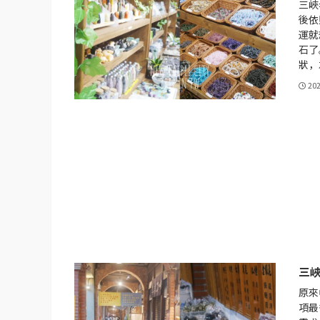
三峽
後依
運就
石了
狀，
20
三
原來
項最