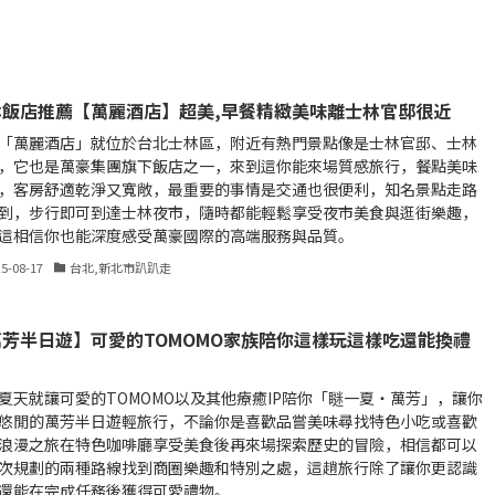
林飯店推薦【萬麗酒店】超美,早餐精緻美味離士林官邸很近
「萬麗酒店」就位於台北士林區，附近有熱門景點像是士林官邸、士林
，它也是萬豪集團旗下飯店之一，來到這你能來場質感旅行，餐點美味
，客房舒適乾淨又寬敞，最重要的事情是交通也很便利，知名景點走路
到，步行即可到達士林夜市，隨時都能輕鬆享受夜市美食與逛街樂趣，
這相信你也能深度感受萬豪國際的高端服務與品質。
25-08-17
台北,新北市趴趴走
萬芳半日遊】可愛的TOMOMO家族陪你這樣玩這樣吃還能換禮
夏天就讓可愛的TOMOMO以及其他療癒IP陪你「瞇一夏‧萬芳」，讓你
悠閒的萬芳半日遊輕旅行，不論你是喜歡品嘗美味尋找特色小吃或喜歡
浪漫之旅在特色咖啡廳享受美食後再來場探索歷史的冒險，相信都可以
次規劃的兩種路線找到商圈樂趣和特別之處，這趟旅行除了讓你更認識
還能在完成任務後獲得可愛禮物。