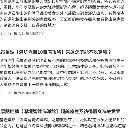
懷舊氛圍山城風情的地方就是位於新北市瑞芳的九份老街，各式各樣的
、茶樓、小吃以及復古的大紅燈籠街景布置，超多隱藏美食就在這老街
走在這石階上的你除了品嚐美食之外也能欣賞到美麗的山景，有著復古
的它還能拍出電影感的畫面風格，天氣好的時候在觀景台看龜山島也很
，是很適合安排一日遊的好地方 。
25-11-11
台北,新北市趴趴走
北市景點【深坑老街10間店攻略】來這怎麼能不吃豆腐？
深坑老街我覺得跟其他老街最不同的應該是很多間店都在販售深坑臭豆
老街整體氛圍懷舊也看得到年代感的百年古蹟建築，是走逛很適合的老
想買現代感的紀念品也能買到，其中有間讓人逛到走不出來，可以說是
有讓人回味童年時光的古早味雜貨店也有流行的現代感商店，不過來到
大重點仍然是來上一碗熱騰騰的臭豆腐 。
25-11-03
台北,新北市趴趴走
隆景點推薦【潮境智能海洋館】超美療癒系彷彿置身海底世界
基隆景點「潮境智能海洋館」之前就想來了，地點就在很多人也熟知的
公園內，也是國立海洋科技博物館場館之一，結合著科技AR互動讓遊客