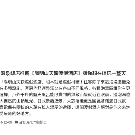
山溫泉飯店推薦【陽明山天籟渡假酒店】讓你想在這玩一整天
「陽明山天籟渡假酒店」根本就是渡假村嘛！住客除了來這泡湯還能免
有多種設施，客房內舒適整潔又有各自不同風格，各種泡湯區讓你有更
選擇，戶外千坪的露天風呂能欣賞到的無敵山景就近在眼前，邊泡湯邊
大自然的山頂風光、日式景觀造景，大眾浴池更是圍繞著滿滿日式氛
喜歡保有隱私的人還有私人湯屋的選擇，這間渡假酒店絕對是你必來泡
受療癒的好地方。
24-12-08
台北,新北市趴趴走