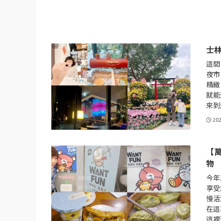
士
這間
夜市
精緻
就能
來到
20
【
物
今年
享受
慢活
在這
這裡