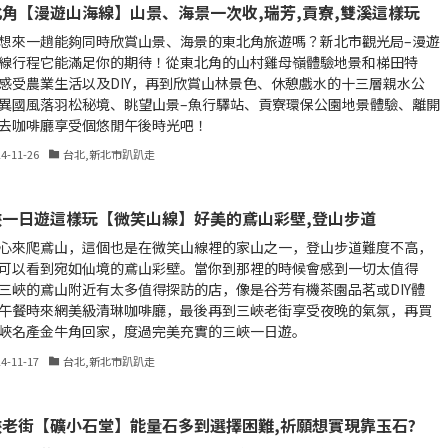
角【漫遊山海線】山景、海景一次收,瑞芳,貢寮,雙溪這樣玩
想來一趟能夠同時欣賞山景、海景的東北角旅遊嗎？新北市觀光局–漫遊
線行程它能滿足你的期待！從東北角的山村雞母嶺體驗地景和梯田特
感受農業生活以及DIY，再到欣賞山林景色、休憩戲水的十三層親水公
異國風落羽松秘境、眺望山景–魚行驛站、貢寮環保公園地景體驗、離開
去咖啡廳享受個悠閒午後時光吧！
24-11-26
台北,新北市趴趴走
峽一日遊這樣玩【微笑山線】好美的鳶山彩壁,登山步道
心來爬鳶山，這個也是在微笑山線裡的家山之一，登山步道難度不高，
可以看到宛如仙境的鳶山彩壁。當你到那裡的時候會感到一切太值得
三峽的鳶山附近有太多值得探訪的店，像是谷芳有機茶園品茗或DIY體
午餐時來網美級清琳咖啡廳，最後再到三峽老街享受夜晚的氣氛，再買
峽名產金牛角回家，度過完美充實的三峽一日遊。
24-11-17
台北,新北市趴趴走
峽老街【礦小石堂】能量石多到選擇困難,祈願想實現靠玉石?