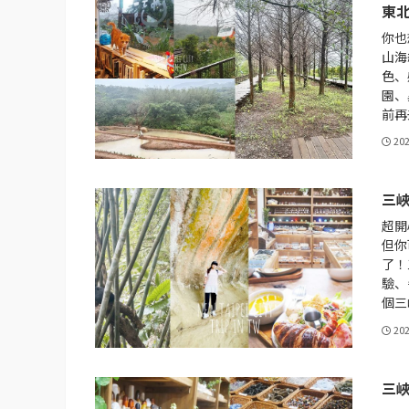
東北
你也
山海
色、
園、
前再
20
三
超開
但你
了！
驗、
個三
20
三