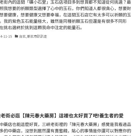
老街內的這間「礦小石堂」玉石店項目多到想買都不知道從何挑選？最
照我想要的祈願類型選擇了心中的玉石，你們知道人都很貪心，想要財
想要健康，想要健康又想要幸福，在這間玉石店它有太多可以祈願的玉
。我的紫色玉石能量極大，雖然是同種祈願玉石但還是有很多不同形
左挑右選終於挑到這顆我命中注定的能量石。
24-11-15
台北,新北市趴趴走
峽老街必逛【陳元春大藥房】這裡也太好買了吧!養生者的愛
中藥店也能這麼好買，三峽老街裡的「陳元春大藥房」感覺是我看過品
多的中藥店，沒想到居然還有賣蜜餞，貼心的事情是你還可以對應你的