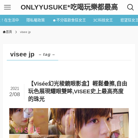
ONLYYUSUKE*吃喝玩樂都最高
近！在生活中
隱私權政策
☻不分區飲食狂女王
3C科技女王
慾望狂女
首頁
visee jp
visee jp
– tag –
【Visée幻光稜鏡眼影盒】輕鬆疊擦,自由
2021
玩色展現耀眼雙眸,VISEE史上最高亮度
2/08
的珠光