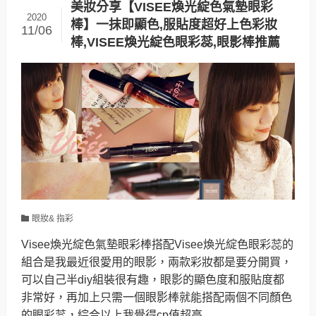
美妝分享【VISEE煥光綻色氣墊眼彩
2020
棒】一抹即顯色,服貼度超好上色彩妝
11/06
棒,VISEE煥光綻色眼彩蕊,眼影棒推薦
眼妝& 指彩
Visee煥光綻色氣墊眼彩棒搭配Visee煥光綻色眼彩蕊的
組合是我最近很愛用的眼影，兩款彩妝都是要分開買，
可以自己半diy組裝很有趣，眼影的顯色度和服貼度都
非常好，再加上只需一個眼影棒就能搭配兩個不同顏色
的眼彩蕊，綜合以上我覺得cp值超高